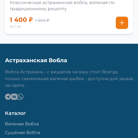
Классическая астраханская вобла, вяленая по
традиционному рецепту
1 400 ₽
1 550 ₽
от 1 кг.
Астраханская Вобла
Вобла Астрахань - с вешалов на ваш стол! Всегда
только свеженькая вяленая рыбка - доступна для заказа
на сайте.
Каталог
Вяленая Вобла
Сушёная Вобла