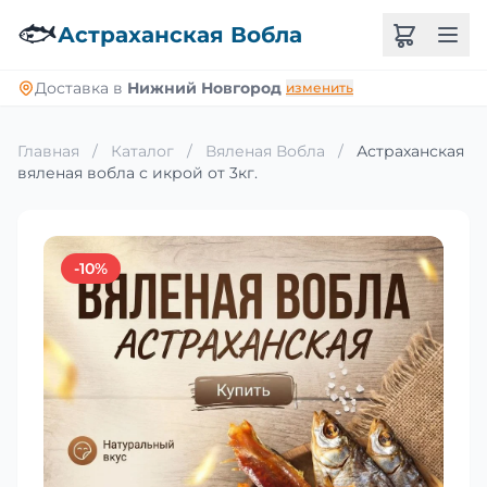
🐟
Астраханская Вобла
Доставка в
Нижний Новгород
изменить
Главная
/
Каталог
/
Вяленая Вобла
/
Астраханская
вяленая вобла с икрой от 3кг.
-10%