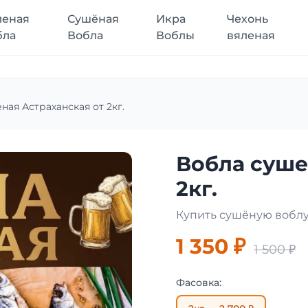
леная
Сушёная
Икра
Чехонь
бла
Вобла
Воблы
вяленая
ная Астраханская от 2кг.
Вобла суше
2кг.
Купить сушёную воблу
1 350 ₽
1 500 ₽
Фасовка: