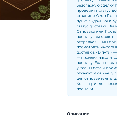
доставку отменили и
безопасную сделку 
проверить статус до
странице Ozon Посы
пункт выдачи, она б
статус доставки Вы 
Отправка или Посылк
посылку, вы можете 
отправке» — мы при
посмотреть информа
доставки. «В пути» 
— посылка находится
посылку. Если посыл
указаны дата и врем
откажутся от неё, у 
для отправителя в д
Когда приедет посыл
посылки.
Описание