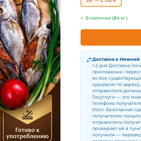
2кг — 2 700 ₽
✓ В наличии (84 кг.)
Доставка в
Нижний 
1-2 дня Доставка по
приложении. Через 
во все существующи
курьером по адресу,
отправителя должны
Госуслуги — это мо
телефона получателя
Ozon. Безопасная сд
получателем посылки
отправитель получит
проверяет её в пунк
получили — перевед