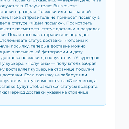
ли от посылки отказались — вернём деньги за
получателю. Получателю: Вы можете
ставки в разделе Посылки или на главной
лки. Пока отправитель не принесёт посылку в
удет в статусе «Ждём посылку». Посмотреть
можете посмотреть статус доставки в разделах
и. После того как отправитель передаст
отслеживать статус доставки: «Готовим к
няли посылку, теперь в доставке можно
цию о посылке, её фотографии и дату
— доставка посылки до получателя. «У курьера»
 у курьера. «Получена» — получатель забрал
ку доставляет курьер, на странице посылки
я доставки. Если посылку не заберут или
получателя статус изменится на «Отменена», а
оставке будут отображаться статусы возврата.
ка: Период доставки указан на странице