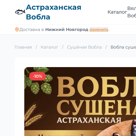
Астраханская
Вя
🐟
Каталог
Вобла
Во
Доставка в
Нижний Новгород
изменить
Главная
/
Каталог
/
Сушёная Вобла
/
Вобла суше
-10%