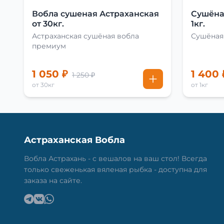
Вобла сушеная Астраханская
Сушёна
от 30кг.
1кг.
Астраханская сушёная вобла
Сушёная 
премиум
1 050 ₽
1 400 
1 250 ₽
от 30кг
от 1кг
Астраханская Вобла
Вобла Астрахань - с вешалов на ваш стол! Всегда
только свеженькая вяленая рыбка - доступна для
заказа на сайте.