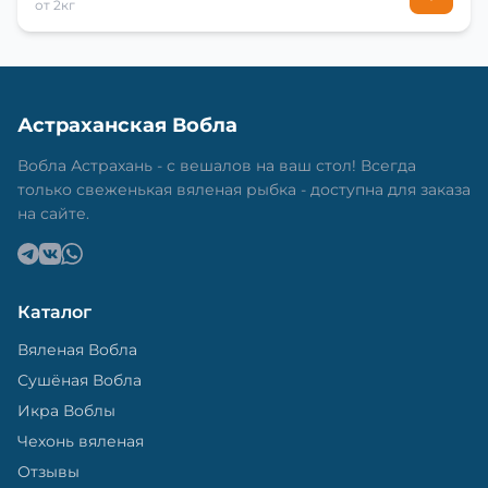
от 2кг
Астраханская Вобла
Вобла Астрахань - с вешалов на ваш стол! Всегда
только свеженькая вяленая рыбка - доступна для заказа
на сайте.
Каталог
Вяленая Вобла
Сушёная Вобла
Икра Воблы
Чехонь вяленая
Отзывы