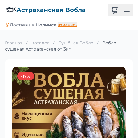
🐟
Астраханская Вобла
Доставка в
Нолинск
изменить
Главная
/
Каталог
/
Сушёная Вобла
/
Вобла
сушеная Астраханская от 3кг.
-17%