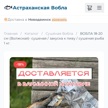
🐟
Астраханская Вобла
Доставка в
Новодвинск
изменить
Главная
/
Каталог
/
Сушёная Вобла
/
ВОБЛА 18-20
см (Волжская)- сушеная / закуска к пиву / сушеная рыба
1 кг.
-18%