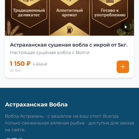
Астраханская сушеная вобла с икрой от 5кг.
Настоящая сушёная вобла с Волги
1 150 ₽
1 350 ₽
от 5кг
Астраханская Вобла
Вобла Астрахань - с вешалов на ваш стол! Всегда
только свеженькая вяленая рыбка - доступна для заказа
на сайте.