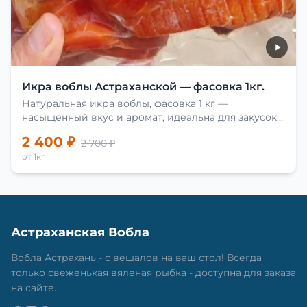
Икра воблы Астраханской — фасовка 1кг.
Натуральная икра воблы, фасовка 1 кг —
насыщенный вкус и аромат, идеальна для закусок
и приготовления блюд.
2 400 ₽
2 700 ₽
от 1кг
Астраханская Вобла
Вобла Астрахань - с вешалов на ваш стол! Всегда
только свеженькая вяленая рыбка - доступна для заказа
на сайте.