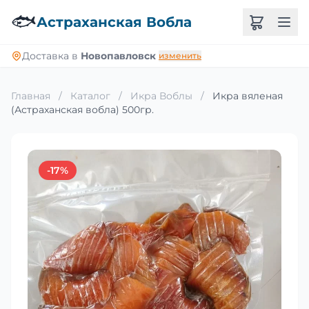
🐟
Астраханская Вобла
Доставка в
Новопавловск
изменить
Главная
/
Каталог
/
Икра Воблы
/
Икра вяленая
(Астраханская вобла) 500гр.
-17%