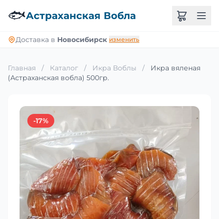
🐟
Астраханская Вобла
Доставка в
Новосибирск
изменить
Главная
/
Каталог
/
Икра Воблы
/
Икра вяленая
(Астраханская вобла) 500гр.
-17%