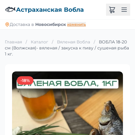
🐟
Астраханская Вобла
Доставка в
Новосибирск
изменить
Главная
/
Каталог
/
Вяленая Вобла
/
ВОБЛА 18-20
см (Волжская)- вяленая / закуска к пиву / сушеная рыба
1 кг.
-18%