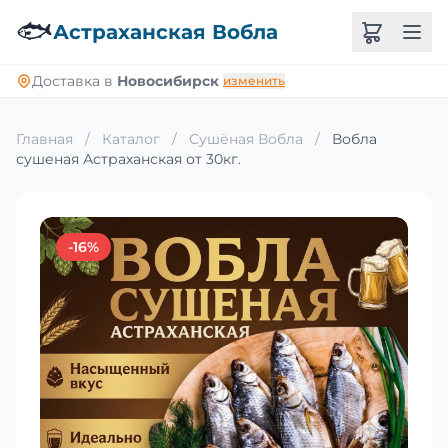
🐟
Астраханская Вобла
Доставка в
Новосибирск
изменить
Главная
/
Каталог
/
Сушёная Вобла
/
Вобла
сушеная Астраханская от 30кг.
-16%