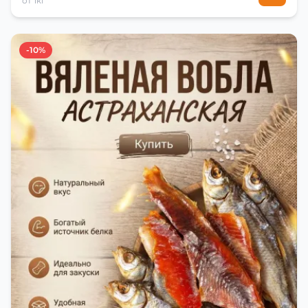
от 1кг
-10%