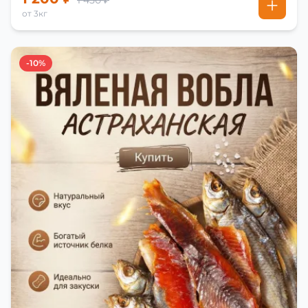
1 450 ₽
от 3кг
-10%