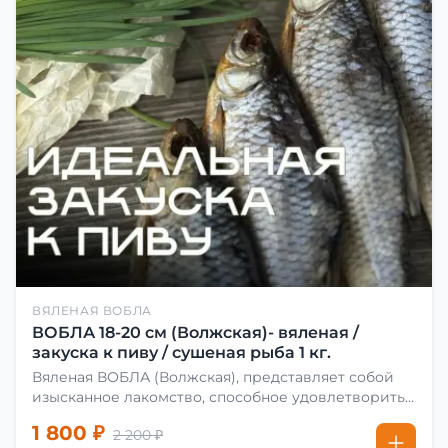
ВЯЛЕНАЯ ВОБЛА
ВОБЛА 18-20 см (Волжская)- вяленая /
закуска к пиву / сушеная рыба 1 кг.
Вяленая ВОБЛА (Волжская), представляет собой
изысканное лакомство, способное удовлетворить
даже самых взыскательных гурманов. Чтобы
1 800 ₽
2 200 ₽
сделать вяленую воблу, её сначала хорошо солят.