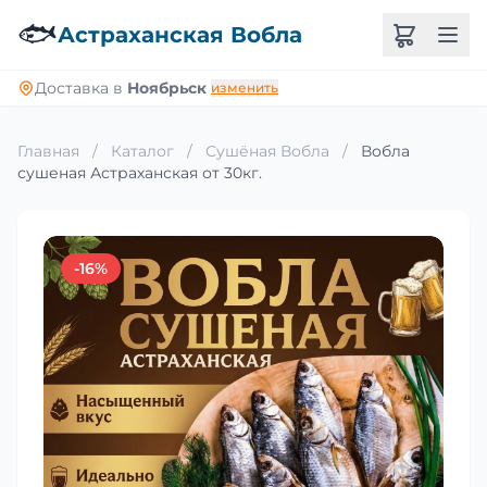
🐟
Астраханская Вобла
Доставка в
Ноябрьск
изменить
Главная
/
Каталог
/
Сушёная Вобла
/
Вобла
сушеная Астраханская от 30кг.
-16%