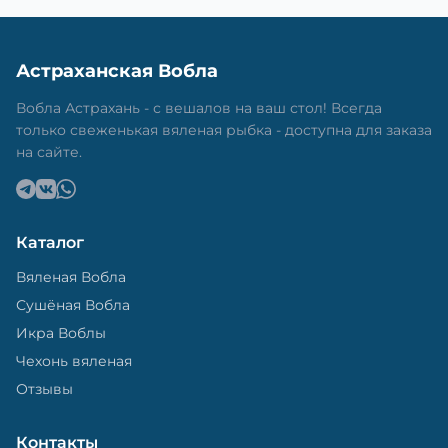
Астраханская Вобла
Вобла Астрахань - с вешалов на ваш стол! Всегда
только свеженькая вяленая рыбка - доступна для заказа
на сайте.
Каталог
Вяленая Вобла
Сушёная Вобла
Икра Воблы
Чехонь вяленая
Отзывы
Контакты