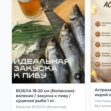
Астраха
ВОБЛА 18-20 см (Волжская)-
икрой о
вяленая / закуска к пиву /
сушеная рыба 1 кг.
Настоящ
без хими
Вяленая ВОБЛА (Волжская),