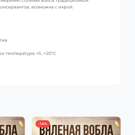
умеренно солёная вобла традиционной
консервантов, возможна с икрой.
лка
при температуре +5…+20°C
-14%