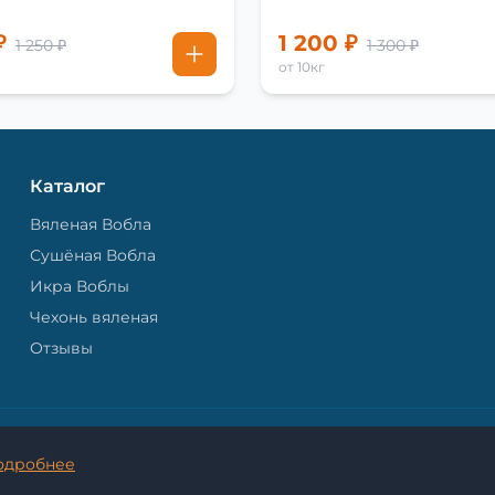
₽
1 200 ₽
1 250 ₽
1 300 ₽
от 10кг
Каталог
Вяленая Вобла
Сушёная Вобла
Икра Воблы
Чехонь вяленая
Отзывы
© 2026 Астраханская Вобла. - Все права защищены.
одробнее