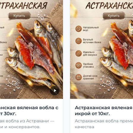
нская вяленая вобла с
Астраханская вяленая
т 30кг.
икрой от 10кг.
ая вобла из Астрахани —
Астраханская вобла прем
и и консервантов.
качества