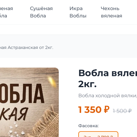
леная
Сушёная
Икра
Чехонь
бла
Вобла
Воблы
вяленая
ая Астраханская от 2кг.
Вобла вяле
2кг.
Вобла холодной вялки,
1 350 ₽
1 500 ₽
Фасовка: