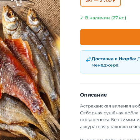
2кг — 2 700 ₽
✓ В наличии (27 кг.)
Доставка в
Нюрба
:
Д
менеджера.
Описание
Астраханская вяленая во
Отборная сушёная вобла с
высушенная. Без химии и
аккуратная упаковка и че