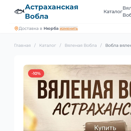
Астраханская
Вя
🐟
Каталог
Вобла
Во
Доставка в
Нюрба
изменить
Главная
/
Каталог
/
Вяленая Вобла
/
Вобла вялен
-10%