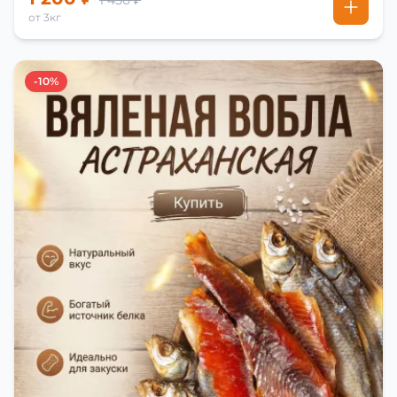
1 450 ₽
от 3кг
-10%