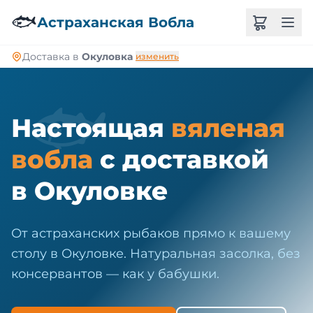
🐠
🐟
Астраханская Вобла
Доставка в
Окуловка
изменить
🐟
Настоящая
вяленая
вобла
с доставкой
в Окуловке
От астраханских рыбаков прямо к вашему
столу в Окуловке. Натуральная засолка, без
консервантов — как у бабушки.