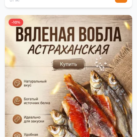
от 1кг
-10%