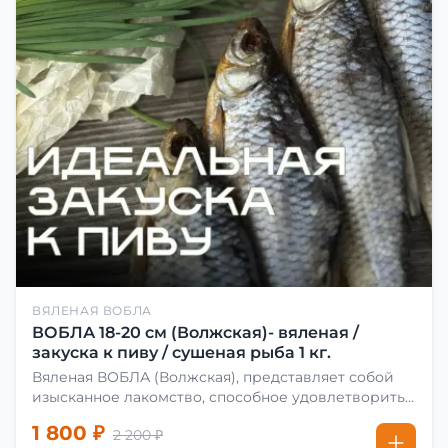
ВЯЛЕНАЯ ВОБЛА
ВОБЛА 18-20 см (Волжская)- вяленая /
закуска к пиву / сушеная рыба 1 кг.
Вяленая ВОБЛА (Волжская), представляет собой
изысканное лакомство, способное удовлетворить
даже самых взыскательных гурманов. Чтобы
1 800 ₽
2 200 ₽
сделать вяленую воблу, её сначала хорошо солят.