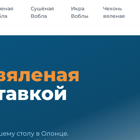
леная
Сушёная
Икра
Чехонь
бла
Вобла
Воблы
вяленая
вяленая
тавкой
шему столу в Олонце.