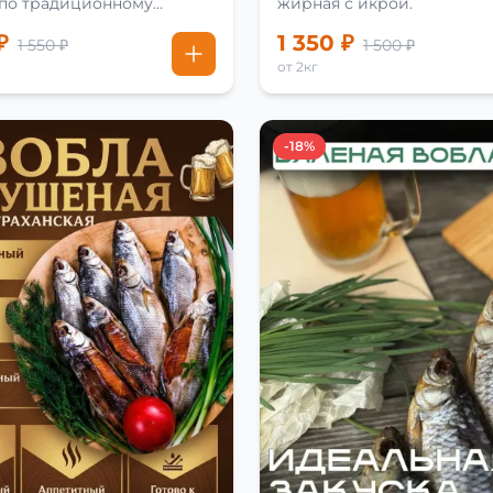
 по традиционному
жирная с икрой.
₽
1 350 ₽
1 550 ₽
1 500 ₽
от 2кг
-18%