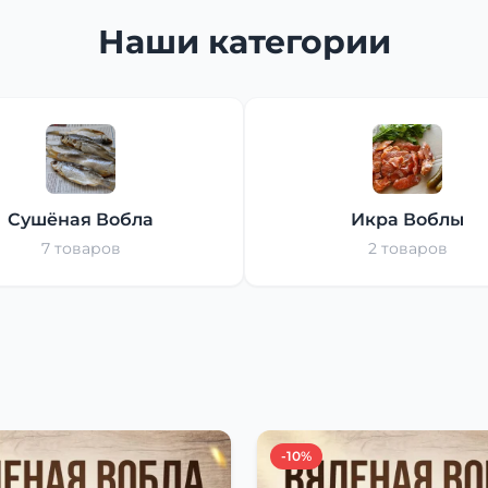
Наши категории
Сушёная Вобла
Икра Воблы
7 товаров
2 товаров
-10%