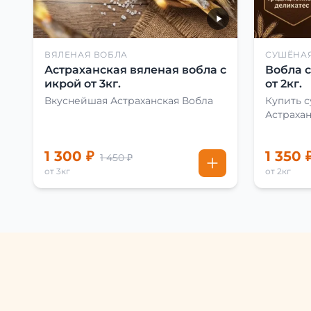
ВЯЛЕНАЯ ВОБЛА
СУШЁНА
Астраханская вяленая вобла с
Вобла 
икрой от 3кг.
от 2кг.
Вкуснейшая Астраханская Вобла
Купить 
Астраха
1 300 ₽
1 350 
1 450 ₽
от 3кг
от 2кг