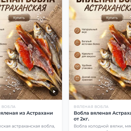
 ВОБЛА
ВЯЛЕНАЯ ВОБЛА
вяленая из Астрахани
Вобла вяленая Астрах
от 2кг.
ская астраханская вобла,
Вобла холодной вялки, мя