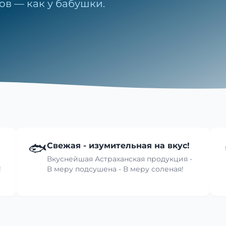
ов — как у бабушки.
🐟
Свежая - изумительная на вкус!
Вкуснейшая Астраханская продукция -
!
В меру подсушена - В меру соленая!