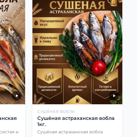
СУШЁНАЯ ВОБЛА
анская
Сушёная астраханская вобла
1кг.
систая и
Сушёная астраханская вобла