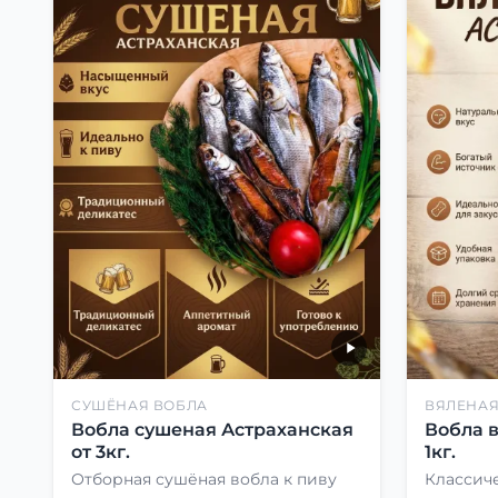
СУШЁНАЯ ВОБЛА
ВЯЛЕНАЯ
Вобла сушеная Астраханская
Вобла 
от 3кг.
1кг.
Отборная сушёная вобла к пиву
Классиче