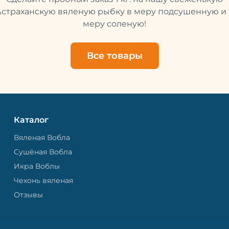
свежей и качественной. 
рыбу упаковывают в спе
Астраханскую вяленую рыбку в меру подсушенную и 
пакет, чтобы она не порти
меру соленую!
теряла влагу. Вяленая вобла — это
не просто вкусная еда, но
пример того, как можно с
Все товары
старые рецепты и совре
технологии. Её можно ест
напитками, и это будет оч
вкусно.
Каталог
Вяленая Вобла
Сушёная Вобла
Икра Воблы
Чехонь вяленая
Отзывы