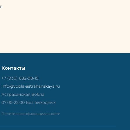
Потом
рыбу упаковывают в специальный
циальный
в
пакет, чтобы она не портилась и не
лась и не
теряла влагу. Вяленая вобла — это
не просто вкусная еда, но и
 и
пример того, как можно сочетать
очетать
старые рецепты и современные
менные
технологии. Её можно есть с
ь с
напитками, и это будет очень
ень
вкусно.
Контакты
+7 (930) 682-98-19
info@vobla-astrahanskaya.ru
Астраханская Вобла
07:00-22:00 Без выходных
Политика конфиденциальности