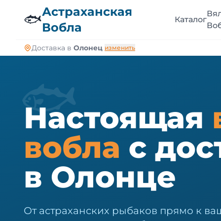
🐠
Астраханская
Вя
🐟
Каталог
Вобла
Во
Доставка в
Олонец
изменить
🐟
Настоящая
вобла
с дос
в Олонце
От астраханских рыбаков прямо к ва