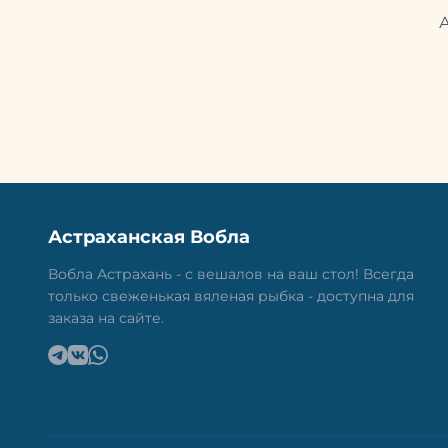
Астраханская Вобла
Вобла Астрахань - с вешалов на ваш стол! Всегда
только свеженькая вяленая рыбка - доступна для
заказа на сайте.