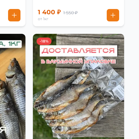
1 400 ₽
1 550 ₽
от 1кг
-18%