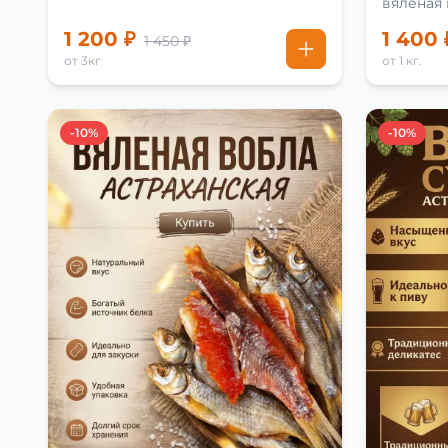
вяленая
рецепту
1 200 ₽
1 400 
1 450 ₽
от 3кг
от 1 кг.
-10%
-10%