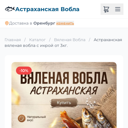
🐟
Астраханская Вобла
Доставка в
Оренбург
изменить
Главная
/
Каталог
/
Вяленая Вобла
/
Астраханская
вяленая вобла с икрой от 3кг.
-10%