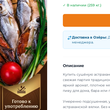
✓ В наличии (259 кг.)
Доставка в
Озёры
:
Д
менеджера.
Описание
Купить сушёную астраха
свежая партия традицион
яркий аромат, плотное мя
пиву для дома, бара или 
Умеренно подсушенная, 
астраханской вялки. Без 