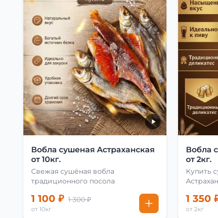
Вобла сушеная Астраханская
Вобла 
от 10кг.
от 2кг.
Свежая сушёная вобла
Купить 
традиционного посола
Астраха
1 100 ₽
1 350 
1 300 ₽
от 10кг
от 2кг