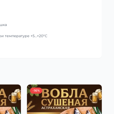
ушка
при температуре +5…+20°C
-16%