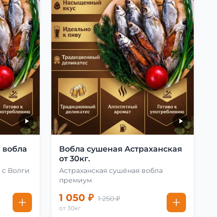
 вобла
Вобла сушеная Астраханская
от 30кг.
 с Волги
Астраханская сушёная вобла
премиум
1 050 ₽
1 250 ₽
от 30кг