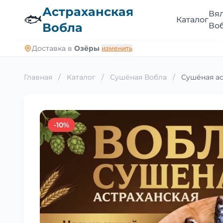
Астраханская
Вя
🐟
Каталог
Вобла
Во
Доставка в
Озёры
изменить
Главная
/
Каталог
/
Сушёная Вобла
/
Сушёная ас
-10%