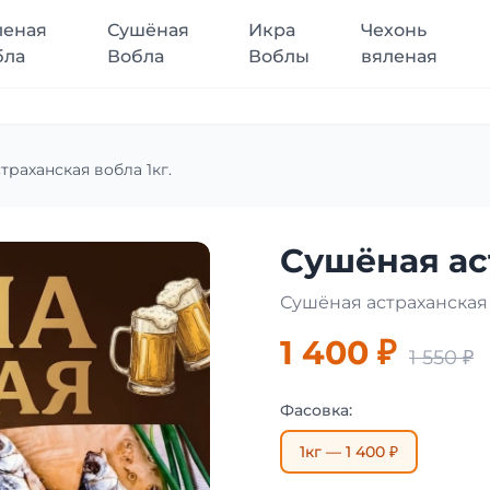
леная
Сушёная
Икра
Чехонь
бла
Вобла
Воблы
вяленая
траханская вобла 1кг.
Сушёная ас
Сушёная астраханская
1 400 ₽
1 550 ₽
Фасовка:
1кг — 1 400 ₽