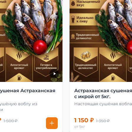
сушеная Астраханская
Астраханская сушеная
с икрой от 5кг.
сушёную воблу из
Настоящая сушёная вобла
ни
₽
1 150 ₽
1 500 ₽
1 350 ₽
от 5кг