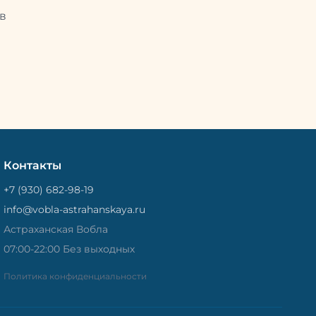
Потом
рыбу упаковывают в специальный
циальный
в
пакет, чтобы она не портилась и не
лась и не
теряла влагу. Вяленая вобла — это
не просто вкусная еда, но и
 и
пример того, как можно сочетать
очетать
старые рецепты и современные
менные
технологии. Её можно есть с
ь с
напитками, и это будет очень
ень
вкусно.
Контакты
+7 (930) 682-98-19
info@vobla-astrahanskaya.ru
Астраханская Вобла
07:00-22:00 Без выходных
Политика конфиденциальности