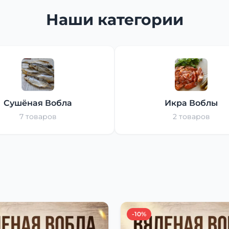
Наши категории
Сушёная Вобла
Икра Воблы
7 товаров
2 товаров
-10%