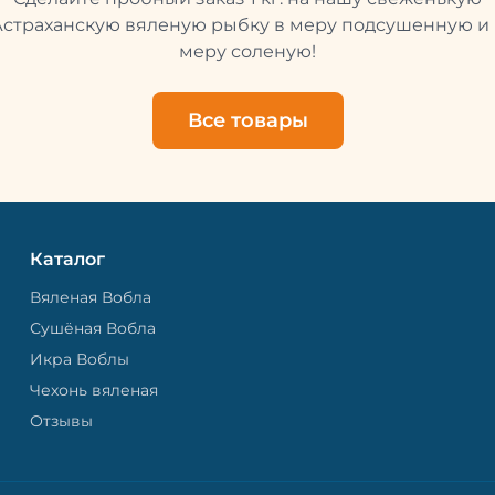
свежей и качественной. 
рыбу упаковывают в спе
Астраханскую вяленую рыбку в меру подсушенную и 
пакет, чтобы она не порти
меру соленую!
теряла влагу. Вяленая вобла — это
не просто вкусная еда, но
пример того, как можно с
Все товары
старые рецепты и совре
технологии. Её можно ест
напитками, и это будет оч
вкусно.
Каталог
Вяленая Вобла
Сушёная Вобла
Икра Воблы
Чехонь вяленая
Отзывы