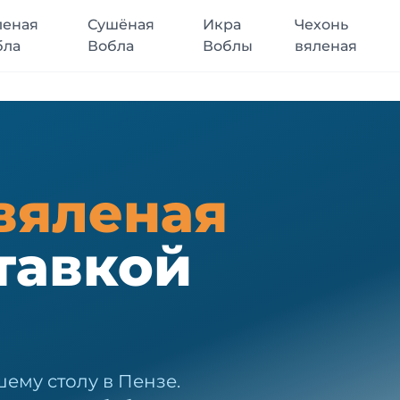
леная
Сушёная
Икра
Чехонь
бла
Вобла
Воблы
вяленая
вяленая
тавкой
ему столу в Пензе.