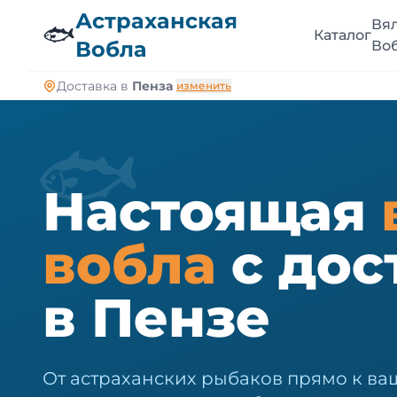
🐠
Астраханская
Вя
🐟
Каталог
Вобла
Во
Доставка в
Пенза
изменить
🐟
Настоящая
вобла
с дос
в Пензе
От астраханских рыбаков прямо к ваш