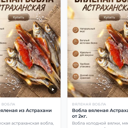
 ВОБЛА
ВЯЛЕНАЯ ВОБЛА
вяленая из Астрахани
Вобла вяленая Астрах
от 2кг.
ская астраханская вобла,
Вобла холодной вялки, мя