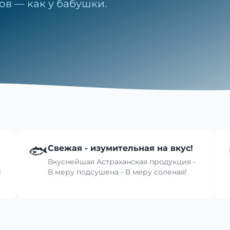
ов — как у бабушки.
🐟
Свежая - изумительная на вкус!
Вкуснейшая Астраханская продукция -
!
В меру подсушена - В меру соленая!