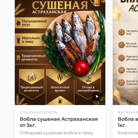
СУШЁНАЯ ВОБЛА
ВЯЛЕНАЯ
Вобла сушеная Астраханская
Вобла 
от 3кг.
1кг.
Отборная сушёная вобла к пиву
Классиче