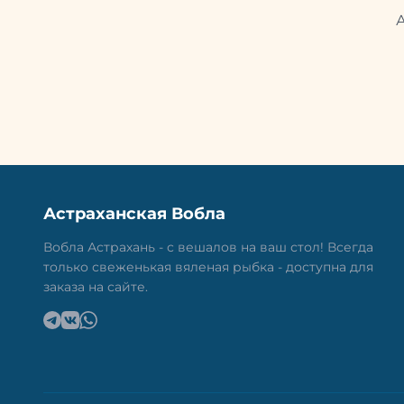
Астраханская Вобла
Вобла Астрахань - с вешалов на ваш стол! Всегда
только свеженькая вяленая рыбка - доступна для
заказа на сайте.