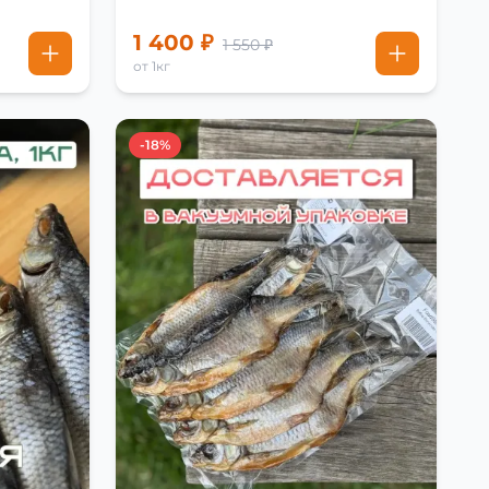
1 400 ₽
1 550 ₽
от 1кг
-18%