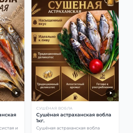
СУШЁНАЯ ВОБЛА
анская
Сушёная астраханская вобла
1кг.
систая и
Сушёная астраханская вобла