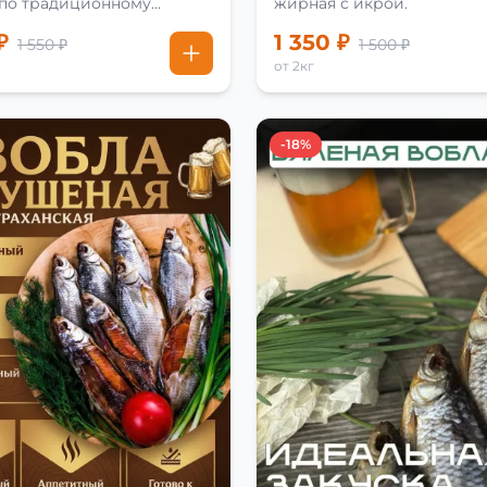
 по традиционному
жирная с икрой.
₽
1 350 ₽
1 550 ₽
1 500 ₽
от 2кг
-18%