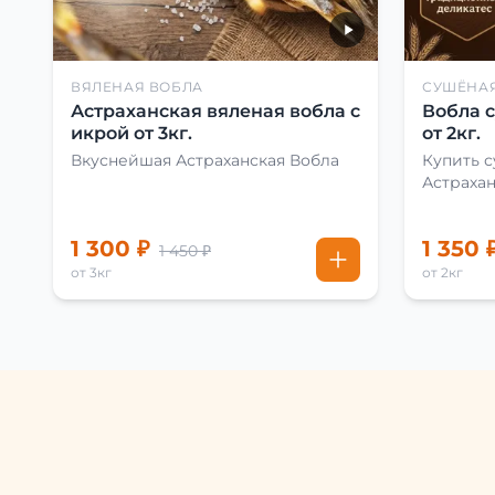
ВЯЛЕНАЯ ВОБЛА
СУШЁНА
Астраханская вяленая вобла с
Вобла 
икрой от 3кг.
от 2кг.
Вкуснейшая Астраханская Вобла
Купить 
Астраха
1 300 ₽
1 350 
1 450 ₽
от 3кг
от 2кг