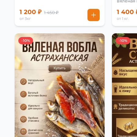
вяленая
рецепту
1 200 ₽
1 400 
1 450 ₽
от 3кг
от 1 кг.
-10%
-10%