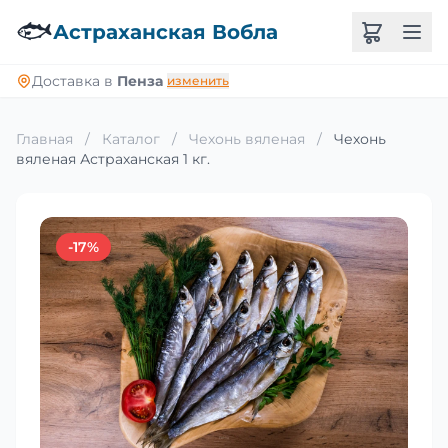
🐟
Астраханская Вобла
Доставка в
Пенза
изменить
Главная
/
Каталог
/
Чехонь вяленая
/
Чехонь
вяленая Астраханская 1 кг.
-17%