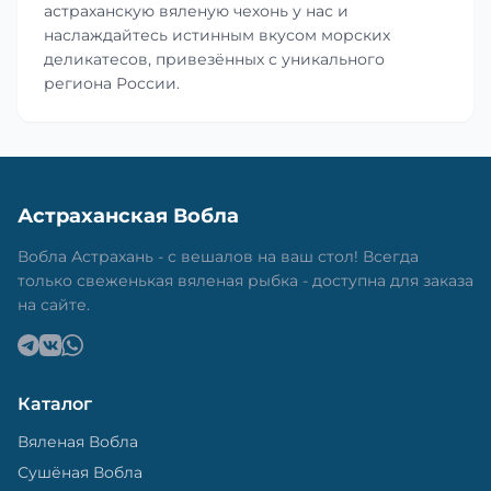
астраханскую вяленую чехонь у нас и
наслаждайтесь истинным вкусом морских
деликатесов, привезённых с уникального
региона России.
Астраханская Вобла
Вобла Астрахань - с вешалов на ваш стол! Всегда
только свеженькая вяленая рыбка - доступна для заказа
на сайте.
Каталог
Вяленая Вобла
Сушёная Вобла