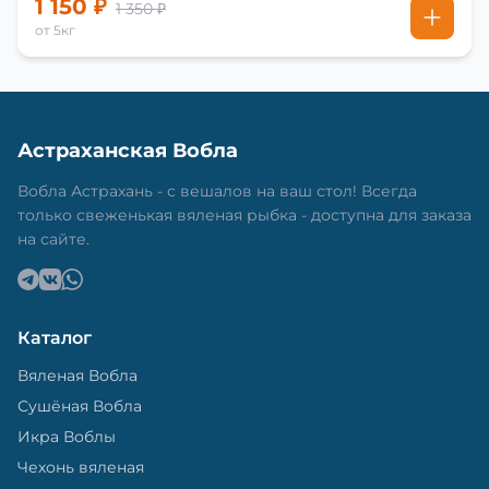
1 150 ₽
1 350 ₽
от 5кг
Астраханская Вобла
Вобла Астрахань - с вешалов на ваш стол! Всегда
только свеженькая вяленая рыбка - доступна для заказа
на сайте.
Каталог
Вяленая Вобла
Сушёная Вобла
Икра Воблы
Чехонь вяленая