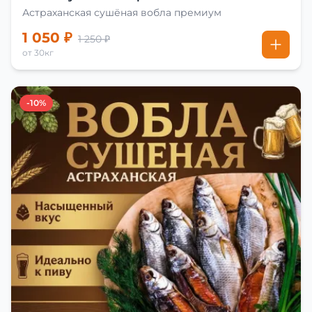
Астраханская сушёная вобла премиум
1 050 ₽
1 250 ₽
от 30кг
-10%