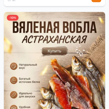
от 1кг
-10%