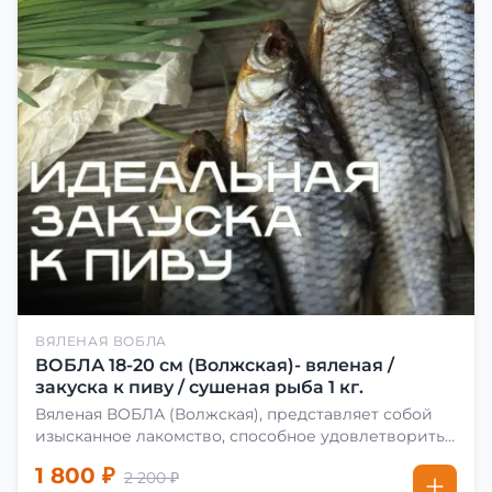
ВЯЛЕНАЯ ВОБЛА
ВОБЛА 18-20 см (Волжская)- вяленая /
закуска к пиву / сушеная рыба 1 кг.
Вяленая ВОБЛА (Волжская), представляет собой
изысканное лакомство, способное удовлетворить
даже самых взыскательных гурманов. Чтобы
1 800 ₽
2 200 ₽
сделать вяленую воблу, её сначала хорошо солят.