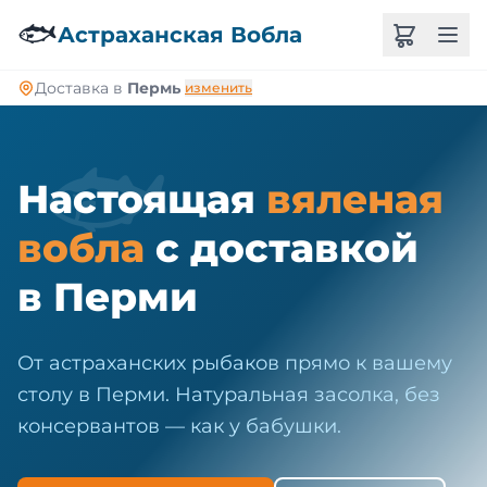
🐠
🐟
Астраханская Вобла
Доставка в
Пермь
изменить
🐟
Настоящая
вяленая
вобла
с доставкой
в Перми
От астраханских рыбаков прямо к вашему
столу в Перми. Натуральная засолка, без
консервантов — как у бабушки.