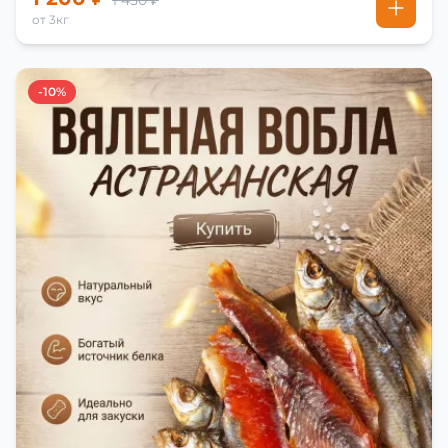
1 450 ₽
от 3кг
-10%