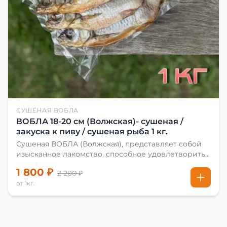
СУШЁНАЯ ВОБЛА
ВОБЛА 18-20 см (Волжская)- сушеная /
закуска к пиву / сушеная рыба 1 кг.
Сушеная ВОБЛА (Волжская), представляет собой
изысканное лакомство, способное удовлетворить
даже самых взыскательных гурманов. Чтобы
1 800 ₽
2 200 ₽
сделать вяленую воблу, её сначала хорошо солят.
от 1кг.
Для этого используют старые рецепты и
современные способы. Благодаря этому рыба
остаётся вкусной и ароматной. Каждый шаг в
приготовлении вяленой воблы делают с учётом
времени года. Это помогает сохранить рыбу