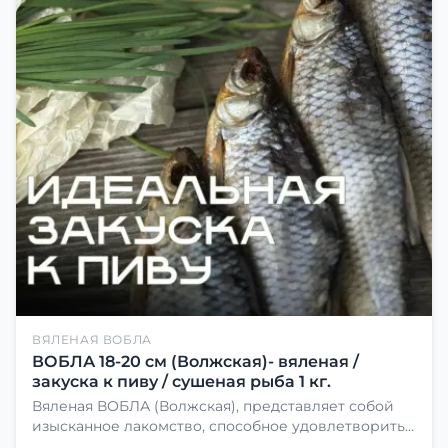
ВЯЛЕНАЯ ВОБЛА
ВОБЛА 18-20 см (Волжская)- вяленая /
закуска к пиву / сушеная рыба 1 кг.
Вяленая ВОБЛА (Волжская), представляет собой
изысканное лакомство, способное удовлетворить
даже самых взыскательных гурманов. Чтобы