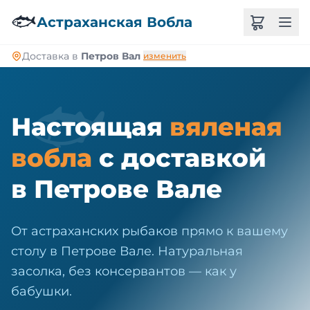
🐠
🐟
Астраханская Вобла
Доставка в
Петров Вал
изменить
🐟
Настоящая
вяленая
вобла
с доставкой
в Петрове Вале
От астраханских рыбаков прямо к вашему
столу в Петрове Вале. Натуральная
засолка, без консервантов — как у
бабушки.