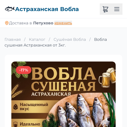
🐟
Астраханская Вобла
Доставка в
Петухово
изменить
Главная
/
Каталог
/
Сушёная Вобла
/
Вобла
сушеная Астраханская от 3кг.
-17%