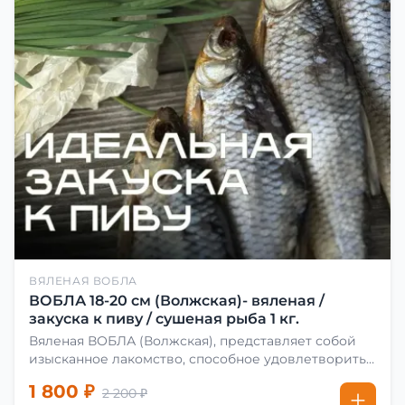
ВЯЛЕНАЯ ВОБЛА
ВОБЛА 18-20 см (Волжская)- вяленая /
закуска к пиву / сушеная рыба 1 кг.
Вяленая ВОБЛА (Волжская), представляет собой
изысканное лакомство, способное удовлетворить
даже самых взыскательных гурманов. Чтобы
1 800 ₽
2 200 ₽
сделать вяленую воблу, её сначала хорошо солят.