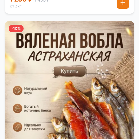
1 450 ₽
от 3кг
-10%