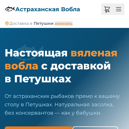
🐠
🐟
Астраханская Вобла
Доставка в
Петушки
изменить
🐟
Настоящая
вяленая
вобла
с доставкой
в Петушках
От астраханских рыбаков прямо к вашему
столу в Петушках. Натуральная засолка,
без консервантов — как у бабушки.