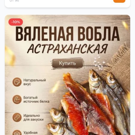
от 1кг
-10%