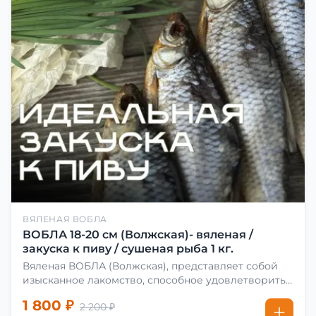
ВЯЛЕНАЯ ВОБЛА
ВОБЛА 18-20 см (Волжская)- вяленая /
закуска к пиву / сушеная рыба 1 кг.
Вяленая ВОБЛА (Волжская), представляет собой
изысканное лакомство, способное удовлетворить
даже самых взыскательных гурманов. Чтобы
1 800 ₽
2 200 ₽
сделать вяленую воблу, её сначала хорошо солят.