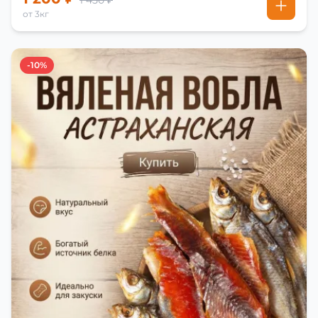
1 450 ₽
от 3кг
-10%