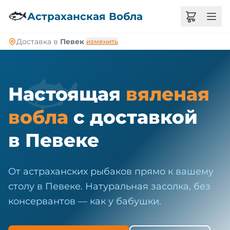
🐠
🐟
Астраханская Вобла
Доставка в
Певек
изменить
🐟
Настоящая
вяленая
вобла
с доставкой
в Певеке
От астраханских рыбаков прямо к вашему
столу в Певеке. Натуральная засолка, без
консервантов — как у бабушки.