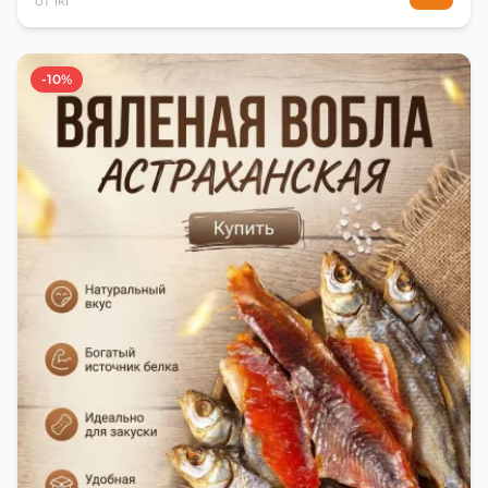
от 1кг
-10%