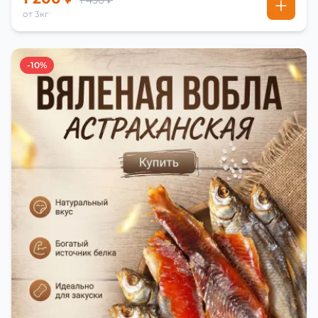
1 450 ₽
от 3кг
-10%