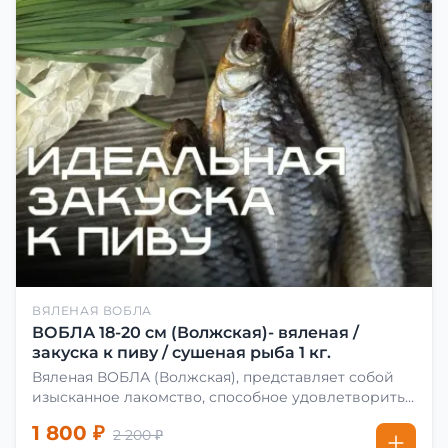
ВЯЛЕНАЯ ВОБЛА
ВОБЛА 18-20 см (Волжская)- вяленая /
закуска к пиву / сушеная рыба 1 кг.
Вяленая ВОБЛА (Волжская), представляет собой
изысканное лакомство, способное удовлетворить
даже самых взыскательных гурманов. Чтобы
1 800 ₽
2 200 ₽
сделать вяленую воблу, её сначала хорошо солят.