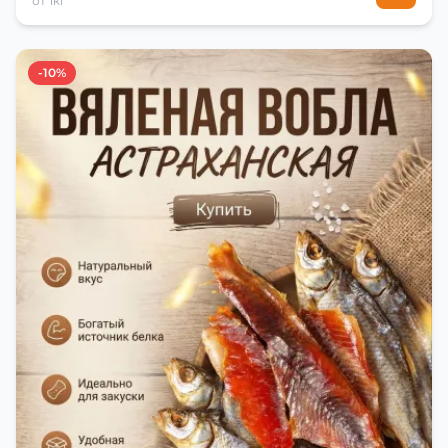
от 1кг
-10%