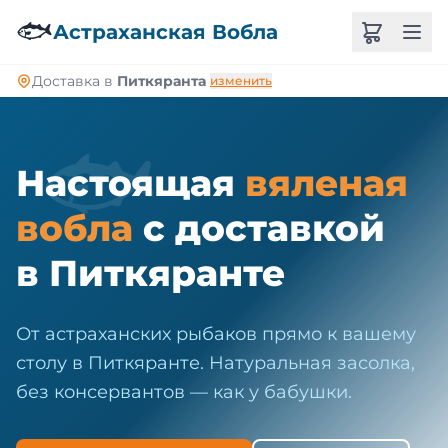
🐠
🐟
Астраханская Вобла
Доставка в
Питкяранта
изменить
🐟
Настоящая
вяленая
вобла
с доставкой
в Питкяранте
От астраханских рыбаков прямо к вашему
столу в Питкяранте. Натуральная засолка,
без консервантов — как у бабушки.