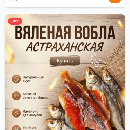
от 1кг
-10%