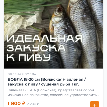
ВЯЛЕНАЯ ВОБЛА
ВОБЛА 18-20 см (Волжская)- вяленая /
закуска к пиву / сушеная рыба 1 кг.
Вяленая ВОБЛА (Волжская), представляет собой
изысканное лакомство, способное удовлетворить
даже самых взыскательных гурманов. Чтобы
1 800 ₽
2 200 ₽
сделать вяленую воблу, её сначала хорошо солят.