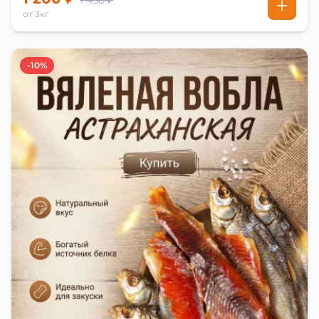
1 450 ₽
от 3кг
-10%