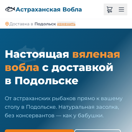
🐠
🐟
Астраханская Вобла
Доставка в
Подольск
изменить
🐟
Настоящая
вяленая
вобла
с доставкой
в Подольске
От астраханских рыбаков прямо к вашему
столу в Подольске. Натуральная засолка,
без консервантов — как у бабушки.