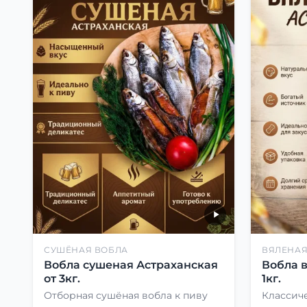
СУШЁНАЯ ВОБЛА
ВЯЛЕНАЯ
Вобла сушеная Астраханская
Вобла 
от 3кг.
1кг.
Отборная сушёная вобла к пиву
Классиче