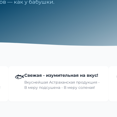
ов — как у бабушки.
🐟
Свежая - изумительная на вкус!
Вкуснейшая Астраханская продукция -
!
В меру подсушена - В меру соленая!