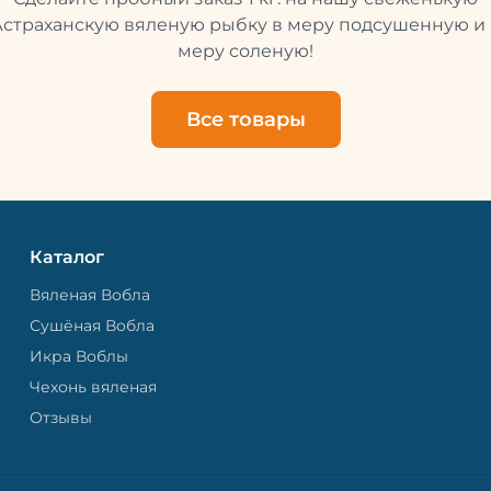
свежей и качественной. 
рыбу упаковывают в спе
Астраханскую вяленую рыбку в меру подсушенную и 
пакет, чтобы она не порти
меру соленую!
теряла влагу. Вяленая вобла — это
не просто вкусная еда, но
пример того, как можно с
Все товары
старые рецепты и совре
технологии. Её можно ест
напитками, и это будет оч
вкусно.
Каталог
Вяленая Вобла
Сушёная Вобла
Икра Воблы
Чехонь вяленая
Отзывы