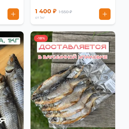
1 400 ₽
1 550 ₽
от 1кг
-18%