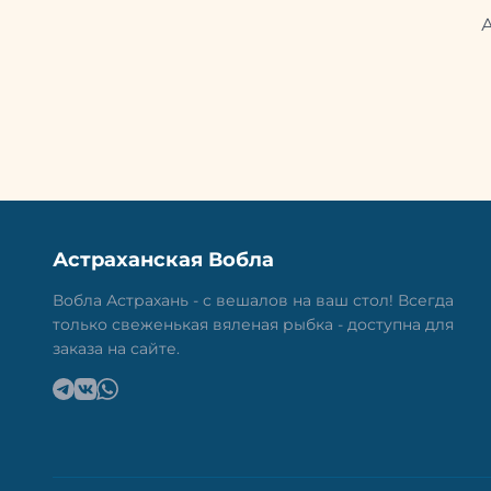
Астраханская Вобла
Вобла Астрахань - с вешалов на ваш стол! Всегда
только свеженькая вяленая рыбка - доступна для
заказа на сайте.