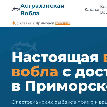
🐠
Астраханская
Вя
🐟
Каталог
Вобла
Во
Доставка в
Приморск
изменить
🐟
Настоящая
вобла
с дос
в Приморск
От астраханских рыбаков прямо к ва