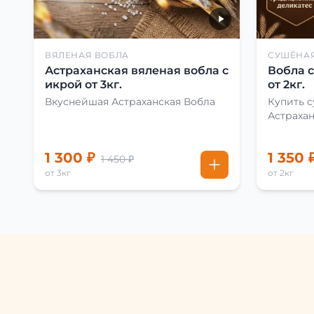
ВЯЛЕНАЯ ВОБЛА
СУШЁНА
Астраханская вяленая вобла с
Вобла 
икрой от 3кг.
от 2кг.
Вкуснейшая Астраханская Вобла
Купить 
Астраха
1 300 ₽
1 350 
1 450 ₽
от 3кг
от 2кг