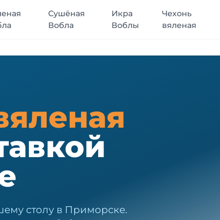
леная
Сушёная
Икра
Чехонь
бла
Вобла
Воблы
вяленая
вяленая
тавкой
е
шему столу в Приморске.