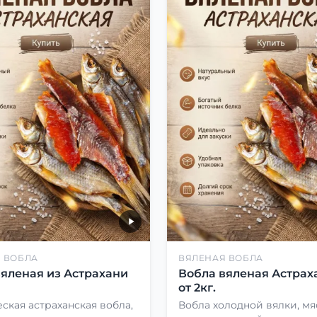
 ВОБЛА
ВЯЛЕНАЯ ВОБЛА
вяленая из Астрахани
Вобла вяленая Астрах
от 2кг.
ская астраханская вобла,
Вобла холодной вялки, мя