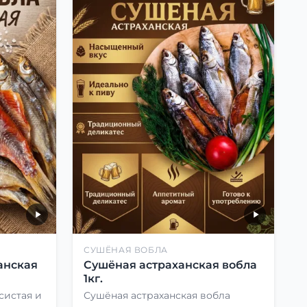
СУШЁНАЯ ВОБЛА
анская
Сушёная астраханская вобла
1кг.
систая и
Сушёная астраханская вобла