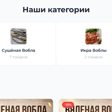
Наши категории
Сушёная Вобла
Икра Воблы
7 товаров
2 товаров
-10%