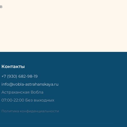
Потом
рыбу упаковывают в специальный
циальный
в
пакет, чтобы она не портилась и не
лась и не
теряла влагу. Вяленая вобла — это
не просто вкусная еда, но и
 и
пример того, как можно сочетать
очетать
старые рецепты и современные
менные
технологии. Её можно есть с
ь с
напитками, и это будет очень
ень
вкусно.
Контакты
+7 (930) 682-98-19
info@vobla-astrahanskaya.ru
Астраханская Вобла
07:00-22:00 Без выходных
Политика конфиденциальности