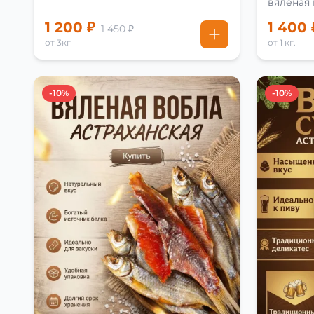
вяленая
рецепту
1 200 ₽
1 400 
1 450 ₽
от 3кг
от 1 кг.
-10%
-10%