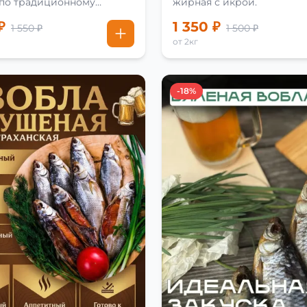
 по традиционному
жирная с икрой.
₽
1 350 ₽
1 550 ₽
1 500 ₽
от 2кг
-18%