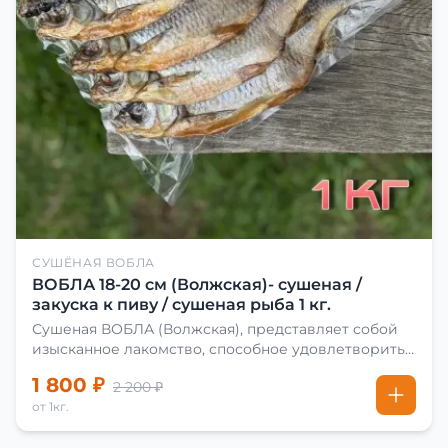
СУШЁНАЯ ВОБЛА
ВОБЛА 18-20 см (Волжская)- сушеная /
закуска к пиву / сушеная рыба 1 кг.
Сушеная ВОБЛА (Волжская), представляет собой
изысканное лакомство, способное удовлетворить
даже самых взыскательных гурманов. Чтобы
1 800 ₽
2 200 ₽
сделать вяленую воблу, её сначала хорошо солят.
от 1кг.
Для этого используют старые рецепты и
современные способы. Благодаря этому рыба