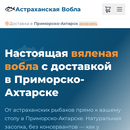
🐠
🐟
Астраханская Вобла
Доставка в
Приморско-Ахтарск
изменить
🐟
Настоящая
вяленая
вобла
с доставкой
в Приморско-
Ахтарске
От астраханских рыбаков прямо к вашему
столу в Приморско-Ахтарске. Натуральная
засолка, без консервантов — как у