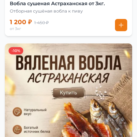
Вобла сушеная Астраханская от 3кг.
Отборная сушёная вобла к пиву
1 200 ₽
1 450 ₽
от 3кг
-10%