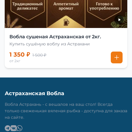
Вобла сушеная Астраханская от 2кг.
Купить сушёную воблу из Астрахани
1 350 ₽
1 500 ₽
от 2кг
Астраханская Вобла
Вобла Астрахань - с вешалов на ваш стол! Всегда
только свеженькая вяленая рыбка - доступна для заказа
на сайте.