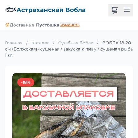
🐟
Астраханская Вобла
Доставка в
Пустошка
изменить
Главная
/
Каталог
/
Сушёная Вобла
/
ВОБЛА 18-20
см (Волжская)- сушеная / закуска к пиву / сушеная рыба
1 кг.
-18%