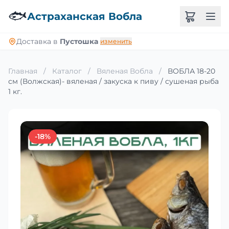
🐟
Астраханская Вобла
Доставка в
Пустошка
изменить
Главная
/
Каталог
/
Вяленая Вобла
/
ВОБЛА 18-20
см (Волжская)- вяленая / закуска к пиву / сушеная рыба
1 кг.
-18%