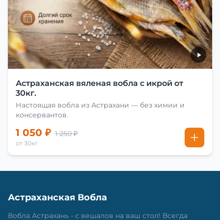
Астраханская вяленая вобла с икрой от
30кг.
Настоящая вобла из Астрахани — без химии и
консервантов.
1 050 ₽
1 250 ₽
от 30кг
Астраханская Вобла
Вобла Астрахань - с вешалов на ваш стол! Всегда