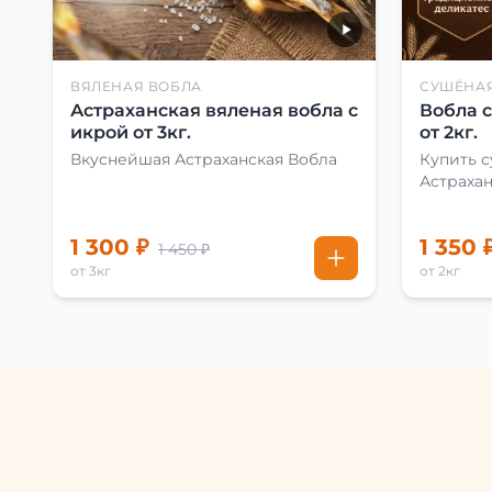
ВЯЛЕНАЯ ВОБЛА
СУШЁНА
Астраханская вяленая вобла с
Вобла 
икрой от 3кг.
от 2кг.
Вкуснейшая Астраханская Вобла
Купить 
Астраха
1 300 ₽
1 350 
1 450 ₽
от 3кг
от 2кг