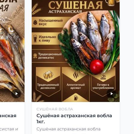
СУШЁНАЯ ВОБЛА
анская
Сушёная астраханская вобла
1кг.
систая и
Сушёная астраханская вобла