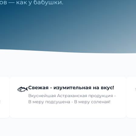
ов — как у бабушки.
🐟
Свежая - изумительная на вкус!
Вкуснейшая Астраханская продукция -
!
В меру подсушена - В меру соленая!