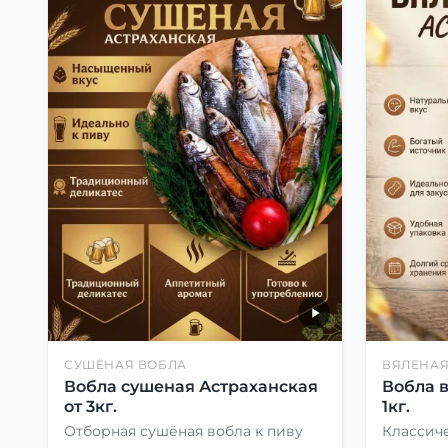
СУШЁНАЯ ВОБЛА
ВЯЛЕНАЯ
Вобла сушеная Астраханская
Вобла 
от 3кг.
1кг.
Отборная сушёная вобла к пиву
Классиче