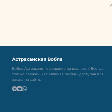
Астраханская Вобла
Вобла Астрахань - с вешалов на ваш стол! Всегда
только свеженькая вяленая рыбка - доступна для
заказа на сайте.