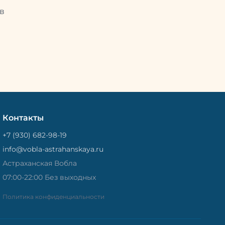
Потом
рыбу упаковывают в специальный
циальный
в
пакет, чтобы она не портилась и не
лась и не
теряла влагу. Вяленая вобла — это
не просто вкусная еда, но и
 и
пример того, как можно сочетать
очетать
старые рецепты и современные
менные
технологии. Её можно есть с
ь с
напитками, и это будет очень
ень
вкусно.
Контакты
+7 (930) 682-98-19
info@vobla-astrahanskaya.ru
Астраханская Вобла
07:00-22:00 Без выходных
Политика конфиденциальности