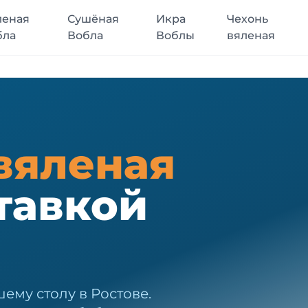
леная
Сушёная
Икра
Чехонь
бла
Вобла
Воблы
вяленая
вяленая
тавкой
ему столу в Ростове.