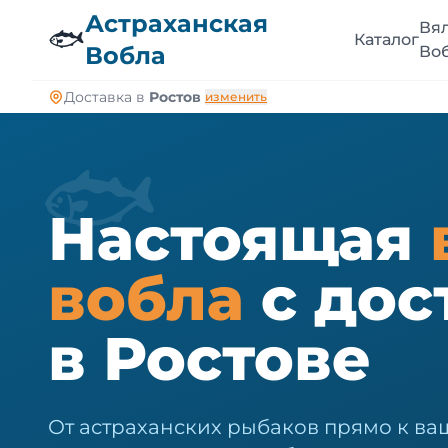
🐠
Астраханская
Вя
🐟
Каталог
Вобла
Во
Доставка в
Ростов
изменить
🐟
Настоящая
вобла
с дос
в Ростове
От астраханских рыбаков прямо к ваш