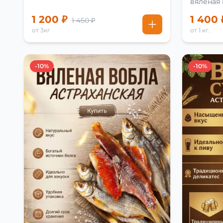
вяленая
рецепту
1 200 ₽
1 400 
1 450 ₽
от 3кг
от 1 кг.
-10%
-10%