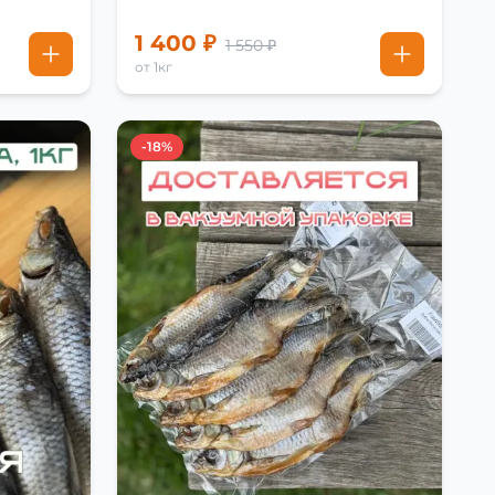
1 400 ₽
1 550 ₽
от 1кг
-18%