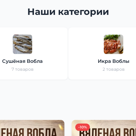
Наши категории
Сушёная Вобла
Икра Воблы
7 товаров
2 товаров
-10%