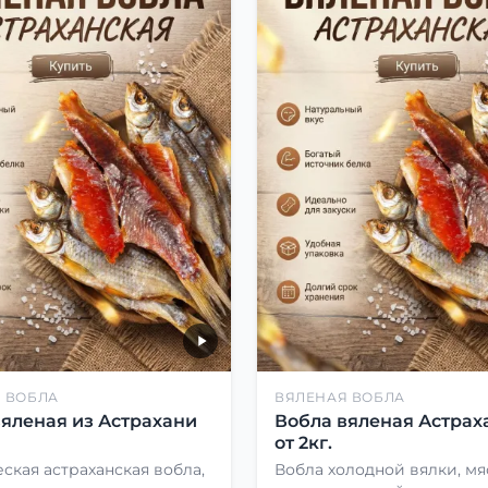
 ВОБЛА
ВЯЛЕНАЯ ВОБЛА
вяленая из Астрахани
Вобла вяленая Астрах
от 2кг.
ская астраханская вобла,
Вобла холодной вялки, мя