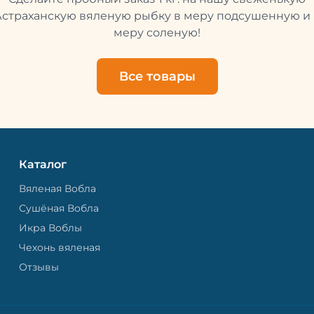
свежей и качественной. 
рыбу упаковывают в спе
Астраханскую вяленую рыбку в меру подсушенную и 
пакет, чтобы она не порти
меру соленую!
теряла влагу. Вяленая вобла — это
не просто вкусная еда, но
пример того, как можно с
Все товары
старые рецепты и совре
технологии. Её можно ест
напитками, и это будет оч
вкусно.
Каталог
Вяленая Вобла
Сушёная Вобла
Икра Воблы
Чехонь вяленая
Отзывы