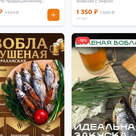
 по традиционному
жирная с икрой.
₽
1 350 ₽
1 550 ₽
1 500 ₽
от 2кг
-18%