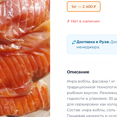
1кг — 2 400 ₽
✗ Нет в наличии
Доставка в
Руза
:
Дос
менеджера.
Описание
Икра воблы, фасовка 1 кг
традиционной технологи
рыбным вкусом. Рекоменд
годности в упаковке: 30 
для сервировки как холод
Состав: икра воблы, соль 
Пищевая ценность и усло