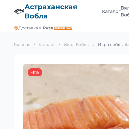
Астраханская
Вя
🐟
Каталог
Вобла
Во
Доставка в
Руза
изменить
Главная
/
Каталог
/
Икра Воблы
/
Икра воблы Ас
-11%