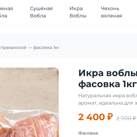
леная
Сушёная
Икра
Чехонь
бла
Вобла
Воблы
вяленая
траханской — фасовка 1кг.
Икра воблы
фасовка 1кг
Натуральная икра вобл
аромат, идеальна для 
2 400 ₽
2 700 ₽
Фасовка: