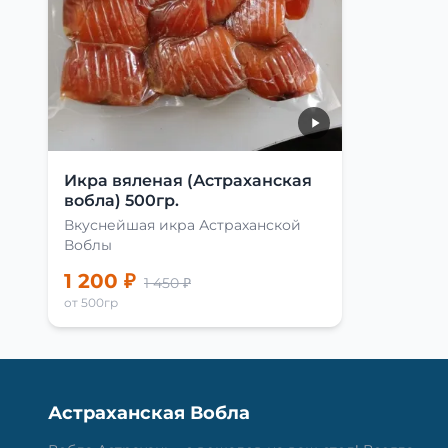
Икра вяленая (Астраханская
вобла) 500гр.
Вкуснейшая икра Астраханской
Воблы
1 200 ₽
1 450 ₽
от 500гр
Астраханская Вобла