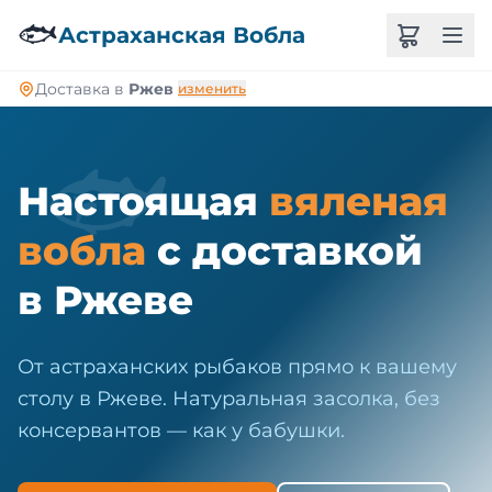
🐠
🐟
Астраханская Вобла
Доставка в
Ржев
изменить
🐟
Настоящая
вяленая
вобла
с доставкой
в Ржеве
От астраханских рыбаков прямо к вашему
столу в Ржеве. Натуральная засолка, без
консервантов — как у бабушки.