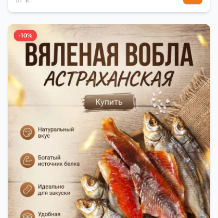
от 1кг
-10%