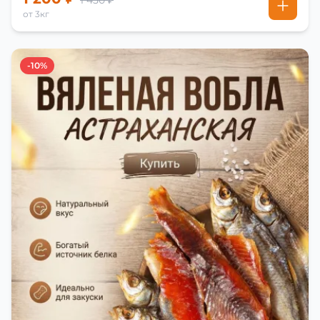
1 450 ₽
от 3кг
-10%