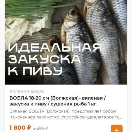
ВЯЛЕНАЯ ВОБЛА
ВОБЛА 18-20 см (Волжская)- вяленая /
закуска к пиву / сушеная рыба 1 кг.
Вяленая ВОБЛА (Волжская), представляет собой
изысканное лакомство, способное удовлетворить
даже самых взыскательных гурманов. Чтобы
1 800 ₽
2 200 ₽
сделать вяленую воблу, её сначала хорошо солят.