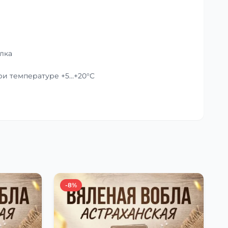
лка
при температуре +5…+20°C
-8%