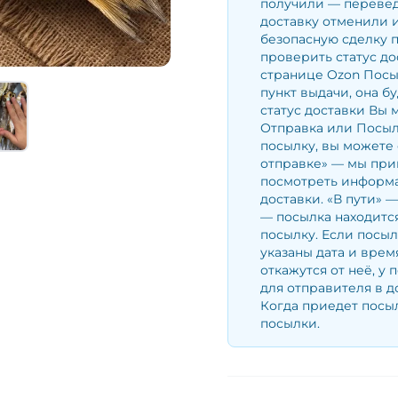
получили — перевед
доставку отменили и
безопасную сделку 
проверить статус до
странице Ozon Посы
пункт выдачи, она б
статус доставки Вы 
Отправка или Посылк
посылку, вы можете 
отправке» — мы при
посмотреть информа
доставки. «В пути» 
— посылка находится
посылку. Если посыл
указаны дата и врем
откажутся от неё, у 
для отправителя в д
Когда приедет посыл
посылки.