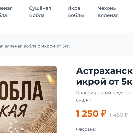
леная
Сушёная
Икра
Чехонь
бла
Вобла
Воблы
вяленая
я вяленая вобла с икрой от 5кг.
Астраханск
икрой от 5к
Классический вкус, о
сушки
1 250 ₽
1 450 ₽
Фасовка: