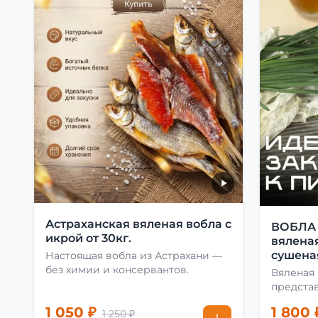
Астраханская вяленая вобла с
ВОБЛА 1
икрой от 30кг.
вяленая
сушеная
Настоящая вобла из Астрахани —
без химии и консервантов.
Вяленая
предста
лакомств
1 050 ₽
1 800 
1 250 ₽
удовлет