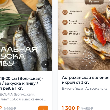
Астраханская вяленая
8-20 см (Волжская)-
икрой от 3кг.
 / закуска к пиву /
 рыба 1 кг.
Вкуснейшая Астраханская
 ВОБЛА (Волжская),
вляет собой изысканное
о, способное
₽
1 300 ₽
2 200 ₽
1 450 ₽
ворить даже самых