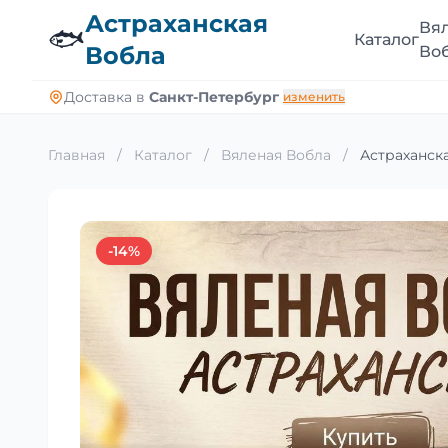
Астраханская
Вя
🐟
Каталог
Вобла
Во
Доставка в
Санкт-Петербург
изменить
Главная
/
Каталог
/
Вяленая Вобла
/
Астраханска
-14%