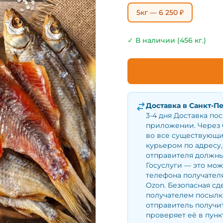
5кг — 6 250 ₽
✓ В наличии (456 кг.)
Доставка в
Санкт-П
3-4 дня Доставка по
приложении. Через 
во все существующи
курьером по адресу,
отправителя должны
Госуслуги — это мо
телефона получателя
Ozon. Безопасная сд
получателем посылки
отправитель получит
проверяет её в пунк