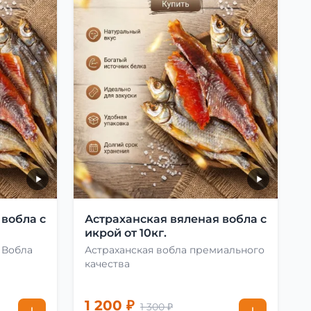
 вобла с
Астраханская вяленая вобла с
икрой от 10кг.
 Вобла
Астраханская вобла премиального
качества
1 200 ₽
1 300 ₽