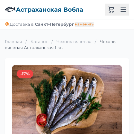
🐟
Астраханская Вобла
Доставка в
Санкт-Петербург
изменить
Главная
/
Каталог
/
Чехонь вяленая
/
Чехонь
вяленая Астраханская 1 кг.
-17%