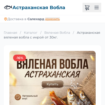
🐟
Астраханская Вобла
Доставка в
Салехард
изменить
Главная
/
Каталог
/
Вяленая Вобла
/
Астраханская
вяленая вобла с икрой от 30кг.
-16%