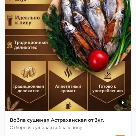
Вобла сушеная Астраханская от 3кг.
Отборная сушёная вобла к пиву