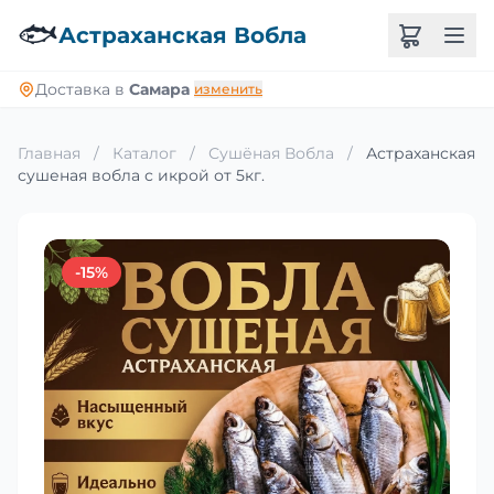
🐟
Астраханская Вобла
Доставка в
Самара
изменить
Главная
/
Каталог
/
Сушёная Вобла
/
Астраханская
сушеная вобла с икрой от 5кг.
-15%