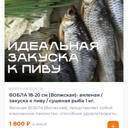
ВЯЛЕНАЯ ВОБЛА
ВОБЛА 18-20 см (Волжская)- вяленая /
закуска к пиву / сушеная рыба 1 кг.
Вяленая ВОБЛА (Волжская), представляет собой
изысканное лакомство, способное удовлетворить
даже самых взыскательных гурманов. Чтобы
1 800 ₽
2 200 ₽
сделать вяленую воблу, её сначала хорошо солят.