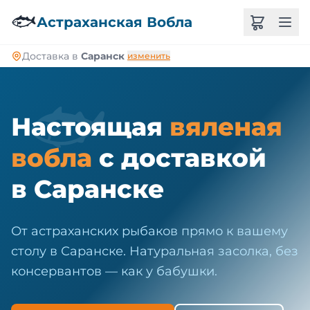
🐠
🐟
Астраханская Вобла
Доставка в
Саранск
изменить
🐟
Настоящая
вяленая
вобла
с доставкой
в Саранске
От астраханских рыбаков прямо к вашему
столу в Саранске. Натуральная засолка, без
консервантов — как у бабушки.