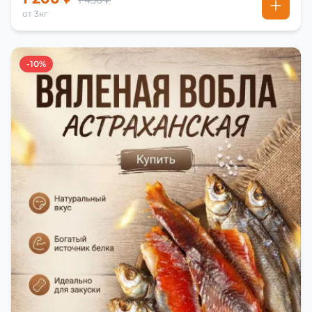
1 450 ₽
от 3кг
-10%