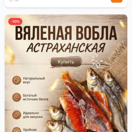
от 1кг
-10%