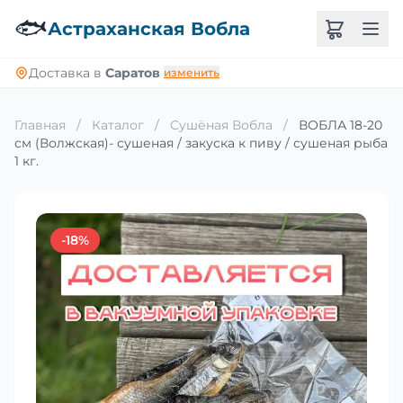
🐟
Астраханская Вобла
Доставка в
Саратов
изменить
Главная
/
Каталог
/
Сушёная Вобла
/
ВОБЛА 18-20
см (Волжская)- сушеная / закуска к пиву / сушеная рыба
1 кг.
-18%