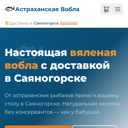
🐠
🐟
Астраханская Вобла
Доставка в
Саяногорск
изменить
🐟
Настоящая
вяленая
вобла
с доставкой
в Саяногорске
От астраханских рыбаков прямо к вашему
столу в Саяногорске. Натуральная засолка,
без консервантов — как у бабушки.