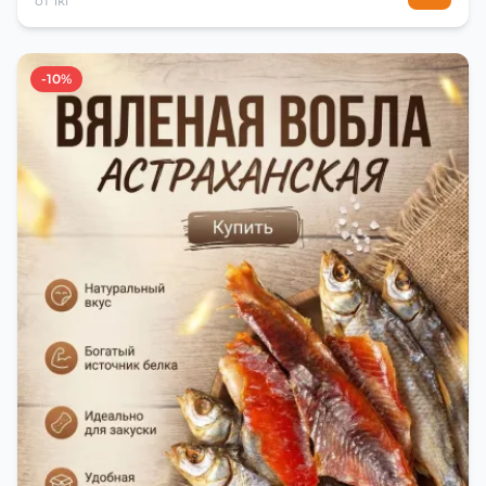
от 1кг
-10%