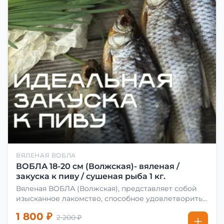
ВЯЛЕНАЯ ВОБЛА
ВОБЛА 18-20 см (Волжская)- вяленая /
закуска к пиву / сушеная рыба 1 кг.
Вяленая ВОБЛА (Волжская), представляет собой
изысканное лакомство, способное удовлетворить
даже самых взыскательных гурманов. Чтобы
1 800 ₽
2 200 ₽
сделать вяленую воблу, её сначала хорошо солят.