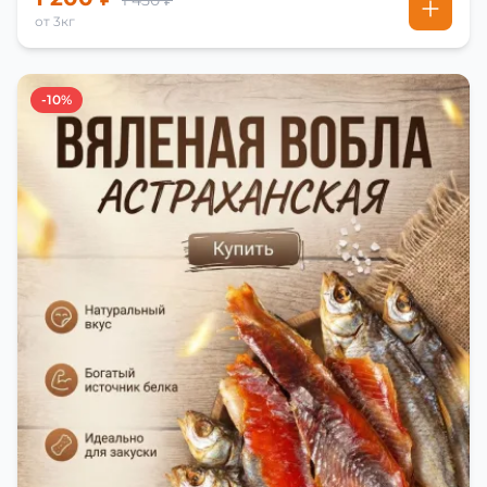
1 450 ₽
от 3кг
-10%