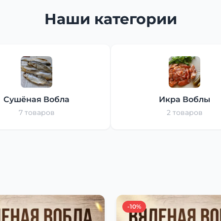
Наши категории
Сушёная Вобла
Икра Воблы
7 товаров
2 товаров
-10%