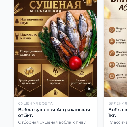
СУШЁНАЯ ВОБЛА
ВЯЛЕНАЯ
Вобла сушеная Астраханская
Вобла 
от 3кг.
1кг.
Отборная сушёная вобла к пиву
Классиче