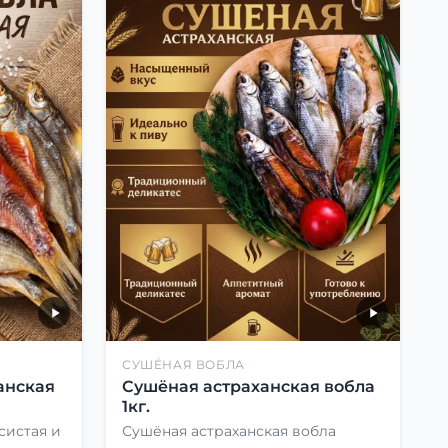
СУШЁНАЯ ВОБЛА
анская
Сушёная астраханская вобла
1кг.
систая и
Сушёная астраханская вобла