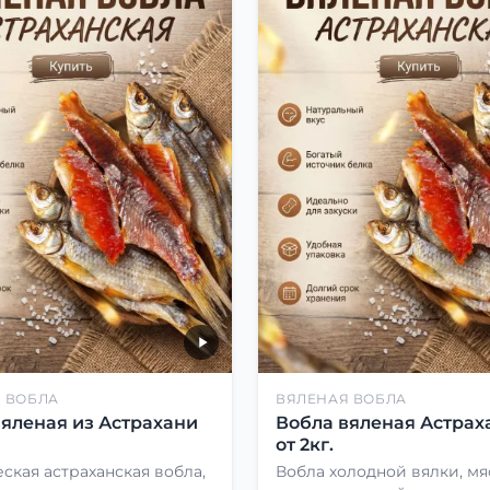
 ВОБЛА
ВЯЛЕНАЯ ВОБЛА
вяленая из Астрахани
Вобла вяленая Астрах
от 2кг.
ская астраханская вобла,
Вобла холодной вялки, мя