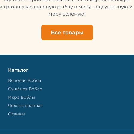
свежей и качественной. 
рыбу упаковывают в спе
Астраханскую вяленую рыбку в меру подсушенную и 
пакет, чтобы она не порти
меру соленую!
теряла влагу. Вяленая вобла — это
не просто вкусная еда, но
пример того, как можно с
Все товары
старые рецепты и совре
технологии. Её можно ест
напитками, и это будет оч
вкусно.
Каталог
Вяленая Вобла
Сушёная Вобла
Икра Воблы
Чехонь вяленая
Отзывы