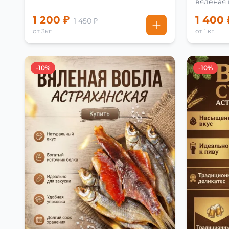
вяленая
рецепту
1 200 ₽
1 400 
1 450 ₽
от 3кг
от 1 кг.
-10%
-10%