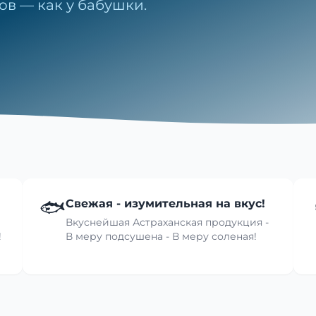
ов — как у бабушки.
🐟
Свежая - изумительная на вкус!
Вкуснейшая Астраханская продукция -
!
В меру подсушена - В меру соленая!