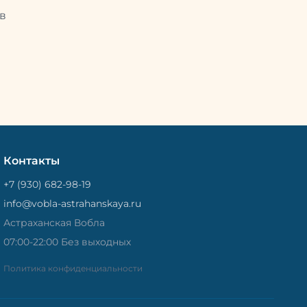
Потом
рыбу упаковывают в специальный
циальный
в
пакет, чтобы она не портилась и не
лась и не
теряла влагу. Вяленая вобла — это
не просто вкусная еда, но и
 и
пример того, как можно сочетать
очетать
старые рецепты и современные
менные
технологии. Её можно есть с
ь с
напитками, и это будет очень
ень
вкусно.
Контакты
+7 (930) 682-98-19
info@vobla-astrahanskaya.ru
Астраханская Вобла
07:00-22:00 Без выходных
Политика конфиденциальности