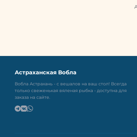
Астраханская Вобла
Вобла Астрахань - с вешалов на ваш стол! Всегда
только свеженькая вяленая рыбка - доступна для
заказа на сайте.