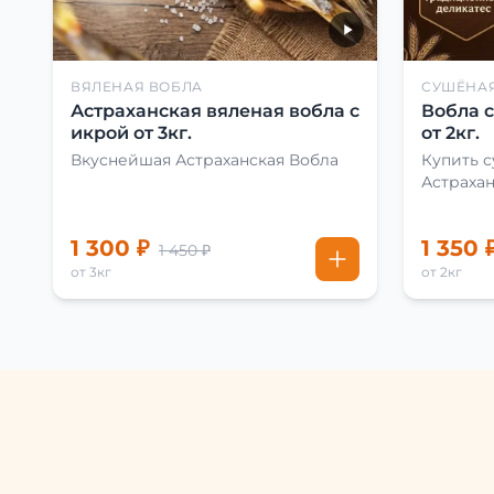
ВЯЛЕНАЯ ВОБЛА
СУШЁНА
Астраханская вяленая вобла с
Вобла 
икрой от 3кг.
от 2кг.
Вкуснейшая Астраханская Вобла
Купить 
Астраха
1 300 ₽
1 350 
1 450 ₽
от 3кг
от 2кг