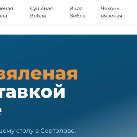
леная
Сушёная
Икра
Чехонь
бла
Вобла
Воблы
вяленая
вяленая
тавкой
е
ему столу в Сертолове.