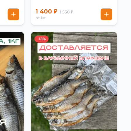
1 400 ₽
1 550 ₽
от 1кг
-18%