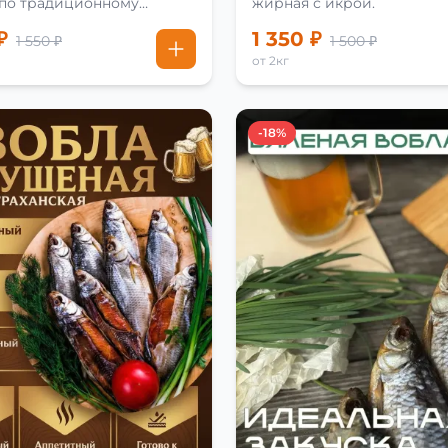
 по традиционному
жирная с икрой.
₽
1 350 ₽
1 550 ₽
1 500 ₽
от 2кг
-18%