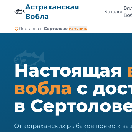
🐠
Астраханская
Вя
🐟
Каталог
Вобла
Во
Доставка в
Сертолово
изменить
🐟
Настоящая
вобла
с дос
в Сертолов
От астраханских рыбаков прямо к ваш