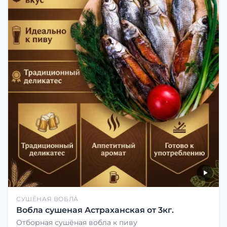
СУШЁНАЯ ВОБЛА
Вобла сушеная Астраханская от 3кг.
Отборная сушёная вобла к пиву