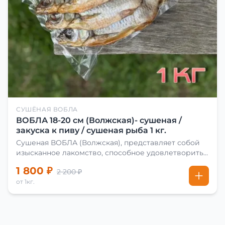
СУШЁНАЯ ВОБЛА
ВОБЛА 18-20 см (Волжская)- сушеная /
закуска к пиву / сушеная рыба 1 кг.
Сушеная ВОБЛА (Волжская), представляет собой
изысканное лакомство, способное удовлетворить
даже самых взыскательных гурманов. Чтобы
1 800 ₽
2 200 ₽
сделать вяленую воблу, её сначала хорошо солят.
от 1кг.
Для этого используют старые рецепты и
современные способы. Благодаря этому рыба
остаётся вкусной и ароматной. Каждый шаг в
приготовлении вяленой воблы делают с учётом
времени года. Это помогает сохранить рыбу