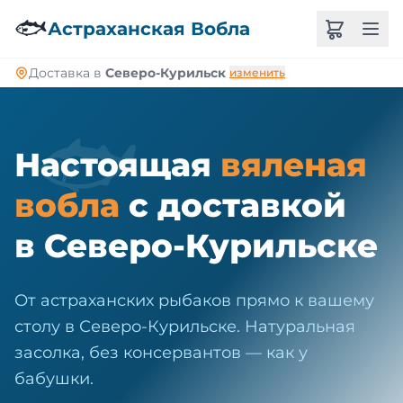
🐠
🐟
Астраханская Вобла
Доставка в
Северо-Курильск
изменить
🐟
Настоящая
вяленая
вобла
с доставкой
в Северо-Курильске
От астраханских рыбаков прямо к вашему
столу в Северо-Курильске. Натуральная
засолка, без консервантов — как у
бабушки.