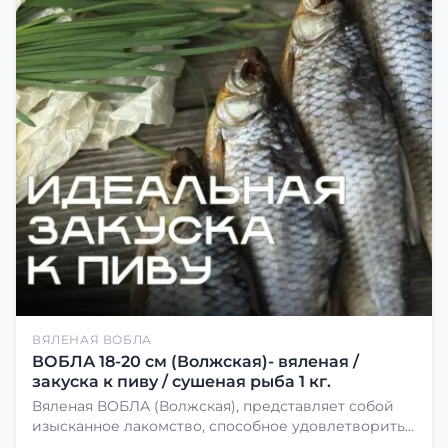
ВЯЛЕНАЯ ВОБЛА
ВОБЛА 18-20 см (Волжская)- вяленая /
закуска к пиву / сушеная рыба 1 кг.
Вяленая ВОБЛА (Волжская), представляет собой
изысканное лакомство, способное удовлетворить
даже самых взыскательных гурманов. Чтобы