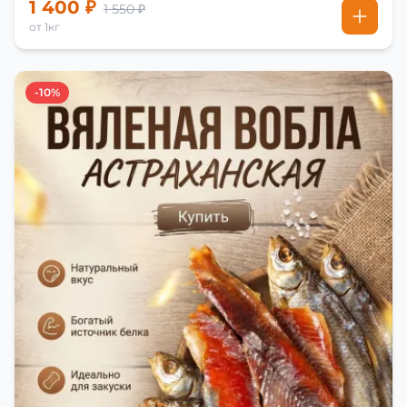
1 400 ₽
1 550 ₽
от 1кг
-10%