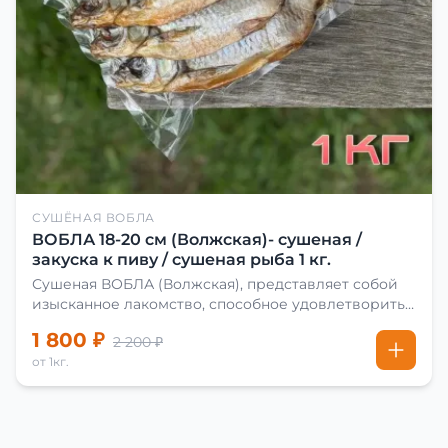
СУШЁНАЯ ВОБЛА
ВОБЛА 18-20 см (Волжская)- сушеная /
закуска к пиву / сушеная рыба 1 кг.
Сушеная ВОБЛА (Волжская), представляет собой
изысканное лакомство, способное удовлетворить
даже самых взыскательных гурманов. Чтобы
1 800 ₽
2 200 ₽
сделать вяленую воблу, её сначала хорошо солят.
от 1кг.
Для этого используют старые рецепты и
современные способы. Благодаря этому рыба
остаётся вкусной и ароматной. Каждый шаг в
приготовлении вяленой воблы делают с учётом
времени года. Это помогает сохранить рыбу