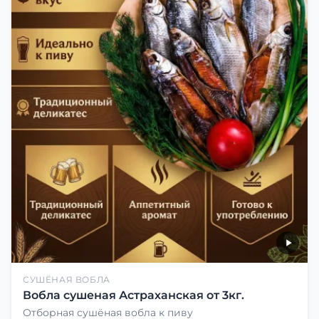
СУШЁНАЯ ВОБЛА
Вобла сушеная Астраханская от 3кг.
Отборная сушёная вобла к пиву