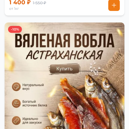
1 400 ₽
1 550 ₽
от 1кг
-10%