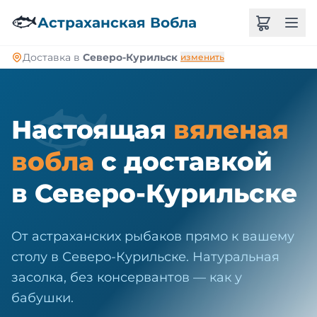
🐠
🐟
Астраханская Вобла
Доставка в
Северо-Курильск
изменить
🐟
Настоящая
вяленая
вобла
с доставкой
в Северо-Курильске
От астраханских рыбаков прямо к вашему
столу в Северо-Курильске. Натуральная
засолка, без консервантов — как у
бабушки.