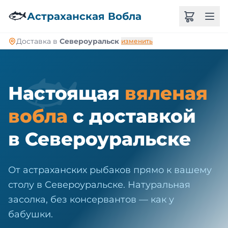
🐠
🐟
Астраханская Вобла
Доставка в
Североуральск
изменить
🐟
Настоящая
вяленая
вобла
с доставкой
в Североуральске
От астраханских рыбаков прямо к вашему
столу в Североуральске. Натуральная
засолка, без консервантов — как у
бабушки.