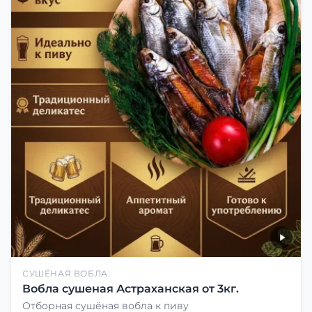
СУШЁНАЯ ВОБЛА
Вобла сушеная Астраханская от 3кг.
Отборная сушёная вобла к пиву