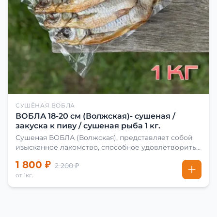
СУШЁНАЯ ВОБЛА
ВОБЛА 18-20 см (Волжская)- сушеная /
закуска к пиву / сушеная рыба 1 кг.
Сушеная ВОБЛА (Волжская), представляет собой
изысканное лакомство, способное удовлетворить
даже самых взыскательных гурманов. Чтобы
1 800 ₽
2 200 ₽
сделать вяленую воблу, её сначала хорошо солят.
от 1кг.
Для этого используют старые рецепты и
современные способы. Благодаря этому рыба
остаётся вкусной и ароматной. Каждый шаг в
приготовлении вяленой воблы делают с учётом
времени года. Это помогает сохранить рыбу