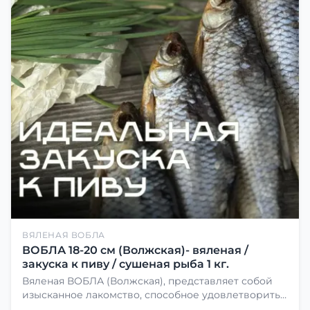
ВЯЛЕНАЯ ВОБЛА
ВОБЛА 18-20 см (Волжская)- вяленая /
закуска к пиву / сушеная рыба 1 кг.
Вяленая ВОБЛА (Волжская), представляет собой
изысканное лакомство, способное удовлетворить
даже самых взыскательных гурманов. Чтобы