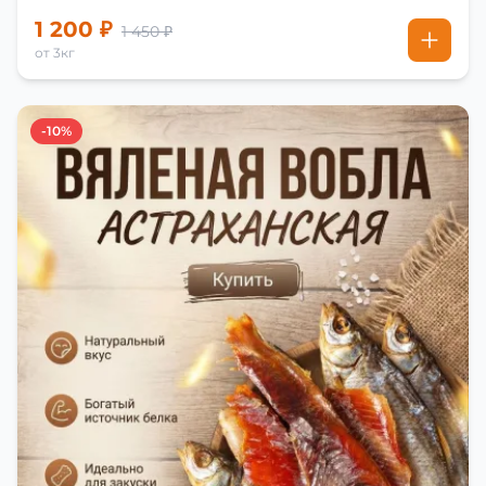
1 200 ₽
1 450 ₽
от 3кг
-10%