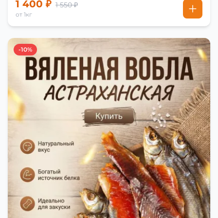
1 400 ₽
1 550 ₽
от 1кг
-10%