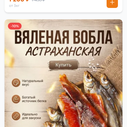
1 450 ₽
от 3кг
-10%