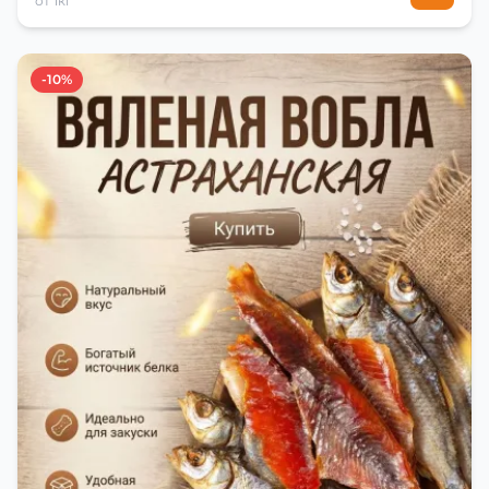
от 1кг
-10%