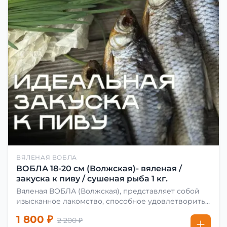
ВЯЛЕНАЯ ВОБЛА
ВОБЛА 18-20 см (Волжская)- вяленая /
закуска к пиву / сушеная рыба 1 кг.
Вяленая ВОБЛА (Волжская), представляет собой
изысканное лакомство, способное удовлетворить
даже самых взыскательных гурманов. Чтобы
1 800 ₽
2 200 ₽
сделать вяленую воблу, её сначала хорошо солят.