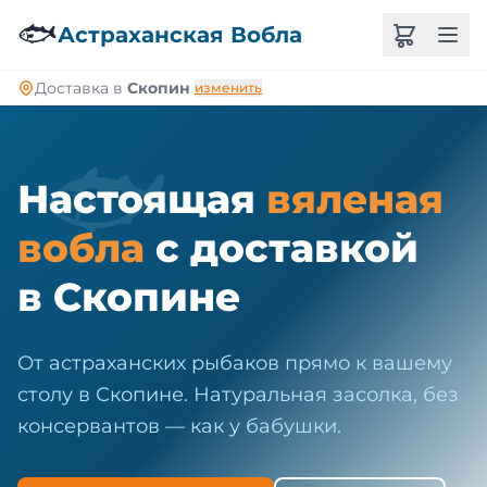
🐠
🐟
Астраханская Вобла
Доставка в
Скопин
изменить
🐟
Настоящая
вяленая
вобла
с доставкой
в Скопине
От астраханских рыбаков прямо к вашему
столу в Скопине. Натуральная засолка, без
консервантов — как у бабушки.