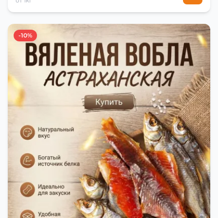
от 1кг
-10%