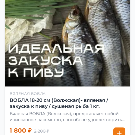
ВЯЛЕНАЯ ВОБЛА
ВОБЛА 18-20 см (Волжская)- вяленая /
закуска к пиву / сушеная рыба 1 кг.
Вяленая ВОБЛА (Волжская), представляет собой
изысканное лакомство, способное удовлетворить
даже самых взыскательных гурманов. Чтобы
1 800 ₽
2 200 ₽
сделать вяленую воблу, её сначала хорошо солят.