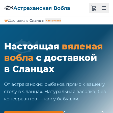
🐠
🐟
Астраханская Вобла
Доставка в
Сланцы
изменить
🐟
Настоящая
вяленая
вобла
с доставкой
в Сланцах
От астраханских рыбаков прямо к вашему
столу в Сланцах. Натуральная засолка, без
консервантов — как у бабушки.