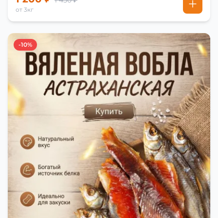
1 450 ₽
от 3кг
-10%