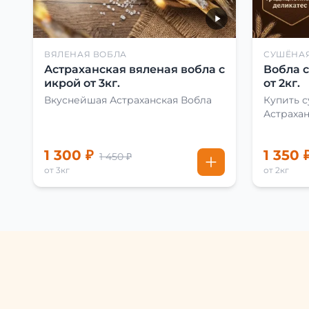
ВЯЛЕНАЯ ВОБЛА
СУШЁНА
Астраханская вяленая вобла с
Вобла 
икрой от 3кг.
от 2кг.
Вкуснейшая Астраханская Вобла
Купить 
Астраха
1 300 ₽
1 350 
1 450 ₽
от 3кг
от 2кг