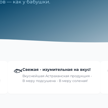
ов — как у бабушки.
🐟
Свежая - изумительная на вкус!
Вкуснейшая Астраханская продукция -
!
В меру подсушена - В меру соленая!