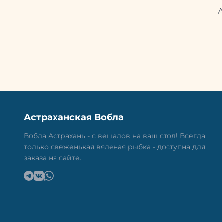
Астраханская Вобла
Вобла Астрахань - с вешалов на ваш стол! Всегда
только свеженькая вяленая рыбка - доступна для
заказа на сайте.