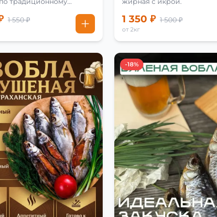
 по традиционному
жирная с икрой.
₽
1 350 ₽
1 550 ₽
1 500 ₽
от 2кг
-18%