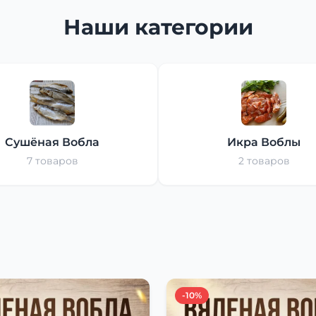
Наши категории
Сушёная Вобла
Икра Воблы
7 товаров
2 товаров
-10%