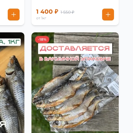
1 400 ₽
1 550 ₽
от 1кг
-18%