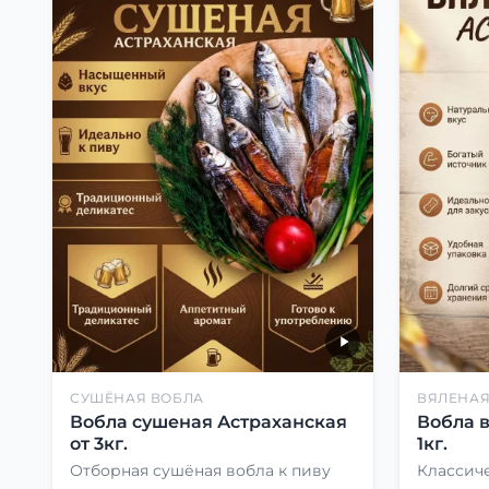
СУШЁНАЯ ВОБЛА
ВЯЛЕНАЯ
Вобла сушеная Астраханская
Вобла 
от 3кг.
1кг.
Отборная сушёная вобла к пиву
Классиче