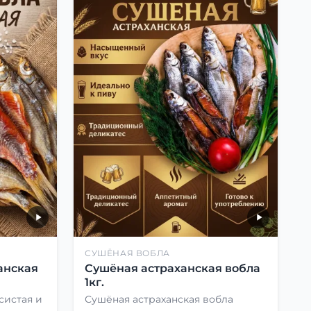
СУШЁНАЯ ВОБЛА
анская
Сушёная астраханская вобла
1кг.
систая и
Сушёная астраханская вобла