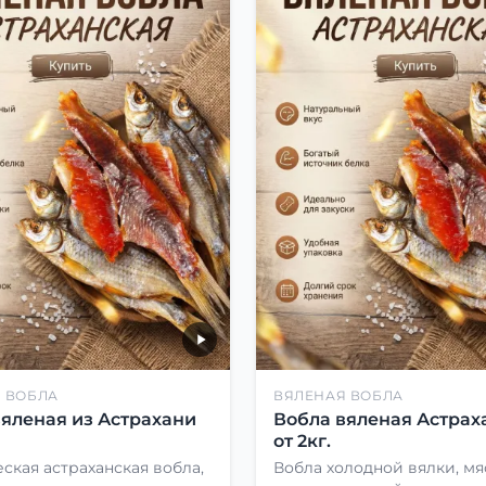
 ВОБЛА
ВЯЛЕНАЯ ВОБЛА
вяленая из Астрахани
Вобла вяленая Астрах
от 2кг.
ская астраханская вобла,
Вобла холодной вялки, мя