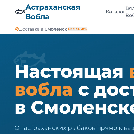
🐠
Астраханская
Вя
🐟
Каталог
Вобла
Во
Доставка в
Смоленск
изменить
🐟
Настоящая
вобла
с дос
в Смоленск
От астраханских рыбаков прямо к ва