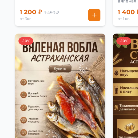
вяленая
рецепту
1 200 ₽
1 400 
1 450 ₽
от 3кг
от 1 кг.
-10%
-10%