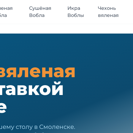
леная
Сушёная
Икра
Чехонь
бла
Вобла
Воблы
вяленая
вяленая
тавкой
е
шему столу в Смоленске.