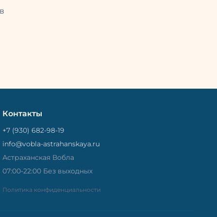
Потом
рыбу упаковывают в специальный
циальный
в
пакет, чтобы она не портилась и не
лась и не
теряла влагу. Вяленая вобла — это
не просто вкусная еда, но и
 и
пример того, как можно сочетать
очетать
старые рецепты и современные
менные
технологии. Её можно есть с
ь с
напитками, и это будет очень
ень
вкусно.
Контакты
+7 (930) 682-98-19
info@vobla-astrahanskaya.ru
Астраханская Вобла
07:00-22:00 Без выходных
Политика конфиденциальности