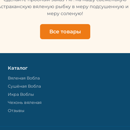
свежей и качественной. 
рыбу упаковывают в спе
Астраханскую вяленую рыбку в меру подсушенную и 
пакет, чтобы она не порти
меру соленую!
теряла влагу. Вяленая вобла — это
не просто вкусная еда, но
пример того, как можно с
Все товары
старые рецепты и совре
технологии. Её можно ест
напитками, и это будет оч
вкусно.
Каталог
Вяленая Вобла
Сушёная Вобла
Икра Воблы
Чехонь вяленая
Отзывы