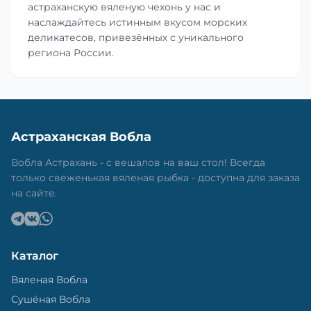
астраханскую вяленую чехонь у нас и
наслаждайтесь истинным вкусом морских
деликатесов, привезённых с уникального
региона России.
Астраханская Вобла
Вобла Астрахань - с вешалов на ваш стол! Всегда
только свеженькая вяленая рыбка - доступна для заказа
на сайте.
Каталог
Вяленая Вобла
Сушёная Вобла