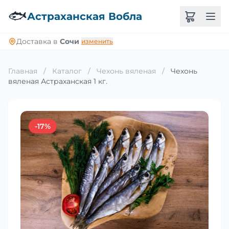
🐟
Астраханская Вобла
Доставка в
Сочи
изменить
Главная
/
Каталог
/
Чехонь вяленая
/
Чехонь
вяленая Астраханская 1 кг.
-17%