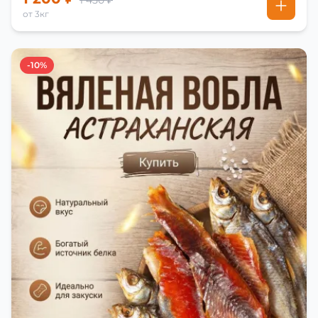
1 450 ₽
от 3кг
-10%