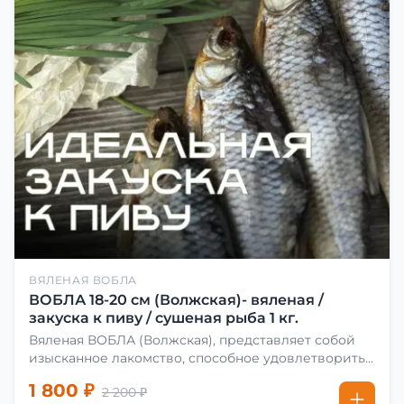
ВЯЛЕНАЯ ВОБЛА
ВОБЛА 18-20 см (Волжская)- вяленая /
закуска к пиву / сушеная рыба 1 кг.
Вяленая ВОБЛА (Волжская), представляет собой
изысканное лакомство, способное удовлетворить
даже самых взыскательных гурманов. Чтобы
1 800 ₽
2 200 ₽
сделать вяленую воблу, её сначала хорошо солят.