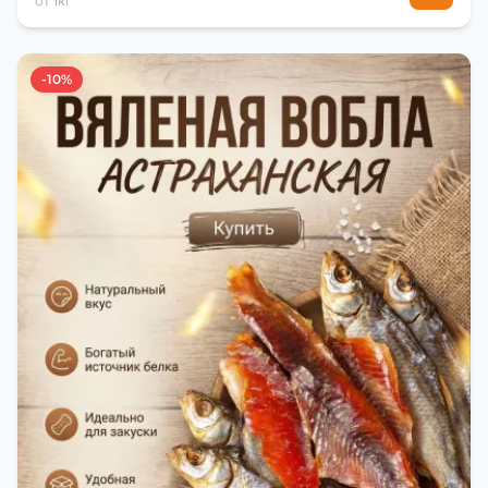
от 1кг
-10%