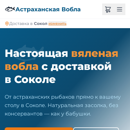
🐠
🐟
Астраханская Вобла
Доставка в
Сокол
изменить
🐟
Настоящая
вяленая
вобла
с доставкой
в Соколе
От астраханских рыбаков прямо к вашему
столу в Соколе. Натуральная засолка, без
консервантов — как у бабушки.