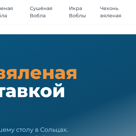
леная
Сушёная
Икра
Чехонь
бла
Вобла
Воблы
вяленая
вяленая
тавкой
ему столу в Сольцах.