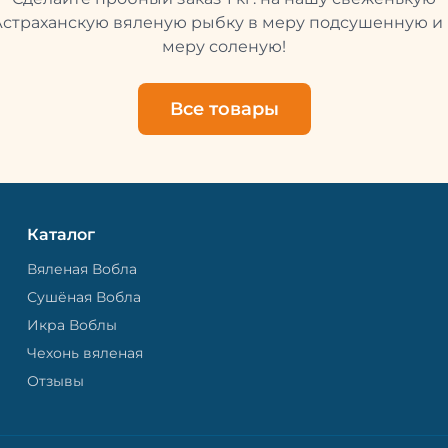
свежей и качественной. 
рыбу упаковывают в спе
Астраханскую вяленую рыбку в меру подсушенную и 
пакет, чтобы она не порти
меру соленую!
теряла влагу. Вяленая вобла — это
не просто вкусная еда, но
пример того, как можно с
Все товары
старые рецепты и совре
технологии. Её можно ест
напитками, и это будет оч
вкусно.
Каталог
Вяленая Вобла
Сушёная Вобла
Икра Воблы
Чехонь вяленая
Отзывы