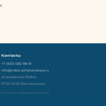
Потом
рыбу упаковывают в специальный
циальный
в
пакет, чтобы она не портилась и не
лась и не
теряла влагу. Вяленая вобла — это
не просто вкусная еда, но и
 и
пример того, как можно сочетать
очетать
старые рецепты и современные
менные
технологии. Её можно есть с
ь с
напитками, и это будет очень
ень
вкусно.
Контакты
+7 (930) 682-98-19
info@vobla-astrahanskaya.ru
Астраханская Вобла
07:00-22:00 Без выходных
Политика конфиденциальности