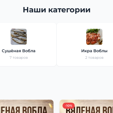
Наши категории
Сушёная Вобла
Икра Воблы
7 товаров
2 товаров
-10%