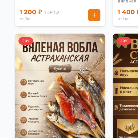
вяленая
рецепту
1 200 ₽
1 400 
1 450 ₽
от 3кг
от 1 кг.
-10%
-10%