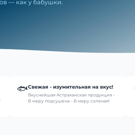
ов — как у бабушки.
🐟
Свежая - изумительная на вкус!
Вкуснейшая Астраханская продукция -
!
В меру подсушена - В меру соленая!