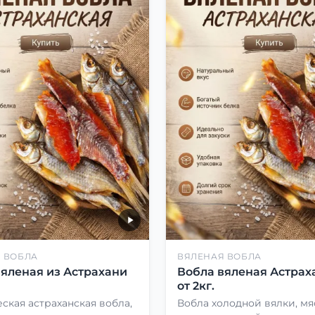
 ВОБЛА
ВЯЛЕНАЯ ВОБЛА
вяленая из Астрахани
Вобла вяленая Астрах
от 2кг.
ская астраханская вобла,
Вобла холодной вялки, мя