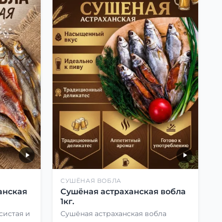
СУШЁНАЯ ВОБЛА
анская
Сушёная астраханская вобла
1кг.
систая и
Сушёная астраханская вобла