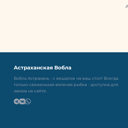
Астраханская Вобла
Вобла Астрахань - с вешалов на ваш стол! Всегда
только свеженькая вяленая рыбка - доступна для
заказа на сайте.