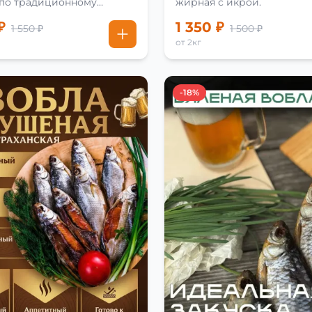
 по традиционному
жирная с икрой.
₽
1 350 ₽
1 550 ₽
1 500 ₽
от 2кг
-18%