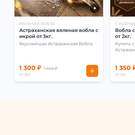
ВЯЛЕНАЯ ВОБЛА
СУШЁНА
Астраханская вяленая вобла с
Вобла 
икрой от 3кг.
от 2кг.
Вкуснейшая Астраханская Вобла
Купить 
Астраха
1 300 ₽
1 350 
1 450 ₽
от 3кг
от 2кг