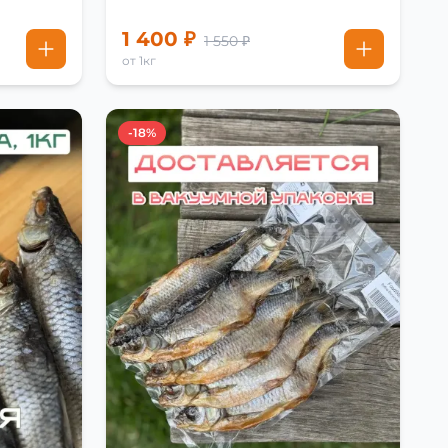
1 400 ₽
1 550 ₽
от 1кг
-18%