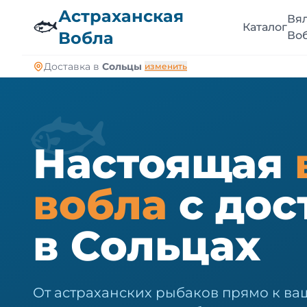
🐠
Астраханская
Вя
🐟
Каталог
Вобла
Во
Доставка в
Сольцы
изменить
🐟
Настоящая
вобла
с дос
в Сольцах
От астраханских рыбаков прямо к ваш