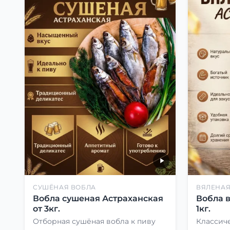
СУШЁНАЯ ВОБЛА
ВЯЛЕНАЯ
Вобла сушеная Астраханская
Вобла 
от 3кг.
1кг.
Отборная сушёная вобла к пиву
Классиче