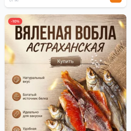
от 1кг
-10%