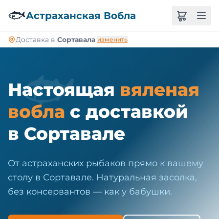
🐠
🐟
Астраханская Вобла
Доставка в
Сортавала
изменить
🐟
Настоящая
вяленая
вобла
с доставкой
в Сортавале
От астраханских рыбаков прямо к вашему
столу в Сортавале. Натуральная засолка,
без консервантов — как у бабушки.