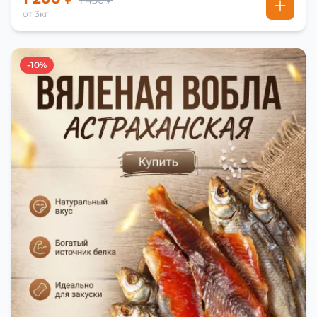
1 450 ₽
от 3кг
-10%