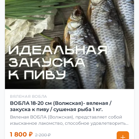
ВЯЛЕНАЯ ВОБЛА
ВОБЛА 18-20 см (Волжская)- вяленая /
закуска к пиву / сушеная рыба 1 кг.
Вяленая ВОБЛА (Волжская), представляет собой
изысканное лакомство, способное удовлетворить
даже самых взыскательных гурманов. Чтобы
1 800 ₽
2 200 ₽
сделать вяленую воблу, её сначала хорошо солят.